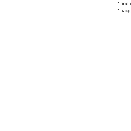
* пол
* накр