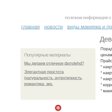
полезная информация о 
главная
новости
виды макияжа и пр
Дев
Порад
ценам
Популярные материалы
Прайс
Мы делаем отличное фотоtehd?
* накр
Элегантная простота
* накр
(натуральность, аутентичность,
* накр
романтика, эко.
* корр
* маки