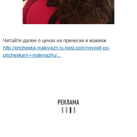
Читайте далее о ценах на прически и макияж
http://pricheska-makiyazh.ru-best.com/novosti-po-
pricheskam-i-makiyazhu/...