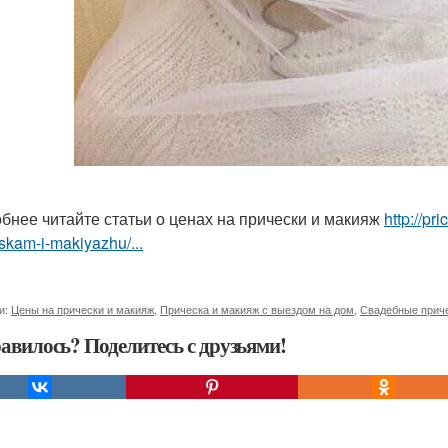
бнее читайте статьи о ценах на прически и макияж
http://p
skam-i-makiyazhu/...
и:
Цены на прически и макияж
,
Прическа и макияж с выездом на дом
,
Свадебные приче
авилось? Поделитесь с друзьями!