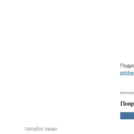
Подро
priche
Категори
Понр
Читайте также