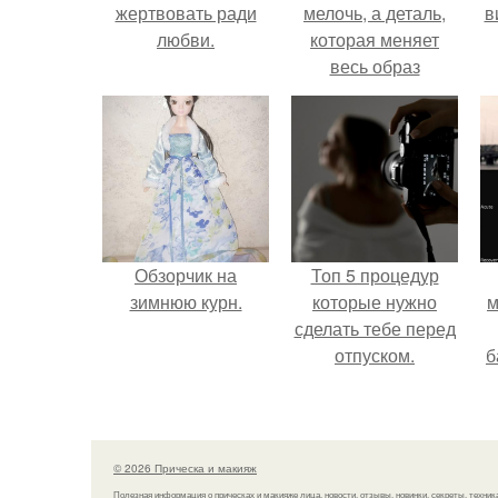
жертвовать ради
мелочь, а деталь,
в
любви.
которая меняет
весь образ
человека.
Обзорчик на
Топ 5 процедур
зимнюю курн.
которые нужно
м
сделать тебе перед
отпуском.
б
и
с
© 2026 Прическа и макияж
Полезная информация о прическах и макияже лица, новости, отзывы, новинки, секреты, техник