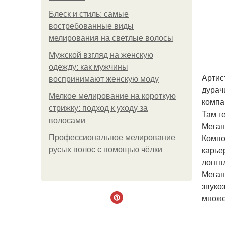
Блеск и стиль: самые
востребованные виды
мелирования на светлые волосы
Мужской взгляд на женскую
одежду: как мужчины
Артис
воспринимают женскую моду
дурач
Мелкое мелирование на короткую
компа
стрижку: подход к уходу за
Там г
волосами
Меган
Компо
Профессиональное мелирование
карье
русых волос с помощью чёлки
лонгп
Меган
звуко
множе