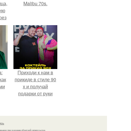
ца,
Malibu 70s.
нию
рез
а:
Приходи к нам в
как
прикиде в стиле 90
ими
х и получай
подарки от руки
вверх!
язь
решено при указании обратной гиперссылки.