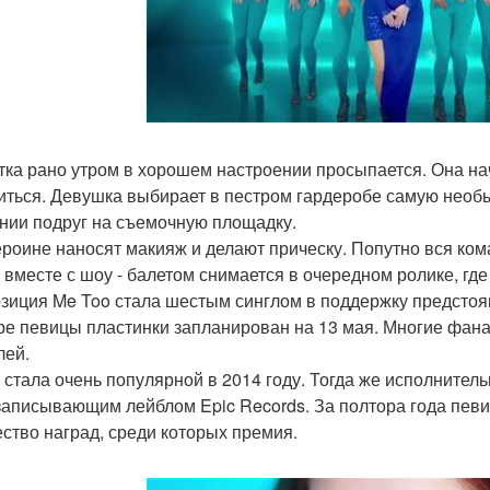
тка рано утром в хорошем настроении просыпается. Она на
иться. Девушка выбирает в пестром гардеробе самую необы
нии подруг на съемочную площадку.
ероине наносят макияж и делают прическу. Попутно вся ко
 вместе с шоу - балетом снимается в очередном ролике, где
зиция Me Too стала шестым синглом в поддержку предстоя
ре певицы пластинки запланирован на 13 мая. Многие фана
лей.
 стала очень популярной в 2014 году. Тогда же исполнител
записывающим лейблом Epic Records. За полтора года певи
ство наград, среди которых премия.