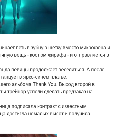
чинает петь в зубную щетку вместо микрофона и
чную вещь - костюм жирафа - и отправляется в
манда певицы продолжает веселиться. А после
 танцует в ярко-синем платье.
щего альбома Thank You. Выход второй в
ты трейнор успели сделать предзаказ на
ьница подписала контракт с известным
ца достигла немалых высот и получила