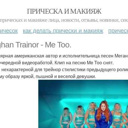
ПРИЧЕСКА И МАКИЯЖ
прическах и макияже лица, новости, отзывы, новинки, сек
ичесок
как делать прически и макияж
причес
han Trainor - Me Too.
ярная американская автор и исполнительница песен Меган 
очередной видеоработой. Клип на песню Me Too снят.
 нехарактерной для трейнор стилистики предыдущего ролик
му образу яркой, пышной и веселой девушки.