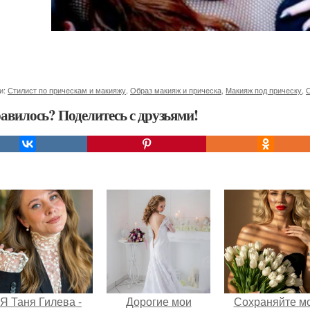
и:
Стилист по прическам и макияжу
,
Образ макияж и прическа
,
Макияж под прическу
,
С
авилось? Поделитесь с друзьями!
Я Таня Гилева -
Дорогие мои
Сохраняйте м