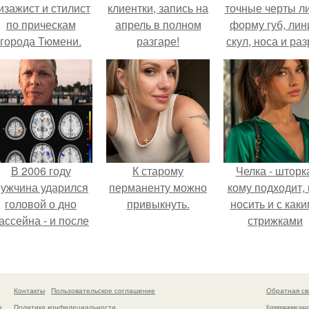
изажист и стилист
клиентки, запись на
точные черты ли
по прическам
апрель в полном
форму губ, ли
города Тюмени.
разгаре!
скул, носа и раз
глаз.
В 2006 году
К старому
Челка - шторк
ужчина ударился
перманенту можно
кому подходит, 
головой о дно
привыкнуть.
носить и с как
ассейна - и после
стрижками
этого его жизнь
сочетать.
зменилась самым
транным образом.
Контакты
Пользовательское соглашение
Обратная св
Политика конфидециальности
а
Копирование раз