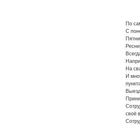
По са
С пон
Пятни
Ресни
Всегд
Напри
На св
И мно
пункт
Выезд
Прини
Сотру
своё 
Сотру