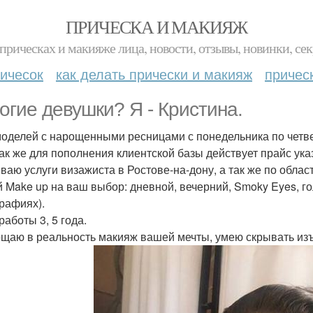
ПРИЧЕСКА И МАКИЯЖ
прическах и макияже лица, новости, отзывы, новинки, сек
ичесок
как делать прически и макияж
причес
огие девушки? Я - Кристина.
оделей с нарощенными ресницами с понедельника по четверг
так же для пополнения клиентской базы действует прайс ук
ваю услуги визажиста в Ростове-на-дону, а так же по област
 Make up на ваш выбор: дневной, вечерний, Smoky Eyes, го
рафиях).
работы 3, 5 года.
щаю в реальность макияж вашей мечты, умею скрывать изъ