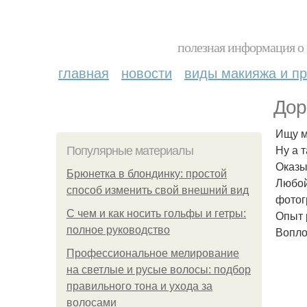
полезная информация о 
главная
новости
виды макияжа и пр
Дор
Ищу м
Ну а 
Популярные материалы
Оказы
Брюнетка в блондинку: простой
Любой
способ изменить свой внешний вид
фотог
С чем и как носить гольфы и гетры:
Опыт 
полное руководство
Вопло
Профессиональное мелирование
на светлые и русые волосы: подбор
правильного тона и ухода за
волосами