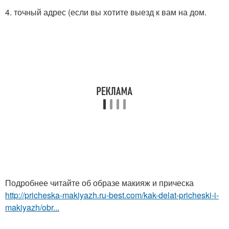
4. точный адрес (если вы хотите выезд к вам на дом.
Подробнее читайте об образе макияж и прическа
http://pricheska-makiyazh.ru-best.com/kak-delat-pricheski-i-
makiyazh/obr...