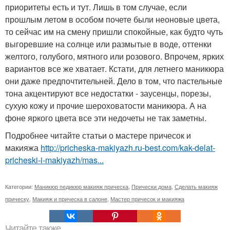
приоритеты есть и тут. Лишь в том случае, если
прошлым летом в особом почете были неоновые цвета,
то сейчас им на смену пришли спокойные, как будто чуть
выгоревшие на солнце или размытые в воде, оттенки
желтого, голубого, мятного или розового. Впрочем, ярких
вариантов все же хватает. Кстати, для летнего маникюра
они даже предпочтительней. Дело в том, что пастельные
тона акцентируют все недостатки - заусенцы, порезы,
сухую кожу и прочие шероховатости маникюра. А на
фоне яркого цвета все эти недочеты не так заметны.
Подробнее читайте статьи о мастере причесок и
макияжа
http://pricheska-makiyazh.ru-best.com/kak-delat-
pricheski-i-makiyazh/mas...
Категории:
Маникюр педикюр макияж прическа
,
Прически дома
,
Сделать макияж
прическу
,
Макияж и прическа в салоне
,
Мастер причесок и макияжа
Читайте также