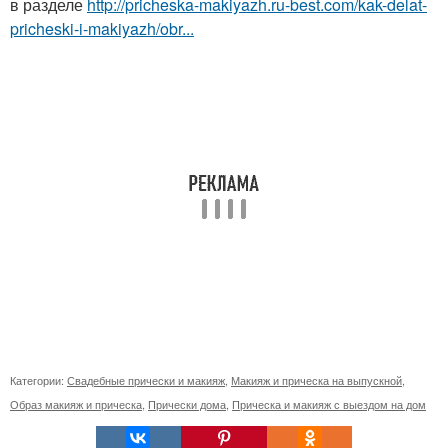
в разделе
http://pricheska-makiyazh.ru-best.com/kak-delat-
pricheski-i-makiyazh/obr...
Категории:
Свадебные прически и макияж
,
Макияж и прическа на выпускной
,
Образ макияж и прическа
,
Прически дома
,
Прическа и макияж с выездом на дом