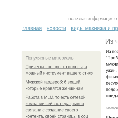
полезная информация о 
главная
новости
виды макияжа и пр
Из 
Из по
"Проб
Популярные материалы
мужчи
Прическа - не просто волосы, а
ужин.
мощный инструмент вашего стиля!
физич
Мужской гардероб: 6 вещей,
ресур
которые нравятся женщинам
подоб
ожида
Работа в MLM, то есть сетевой
компании сейчас неразрывно
Категори
связана с создание своего
Понр
контента, своей страницы в соц