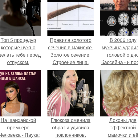
Топ 5 процедур
Правила золотого
В 2006 году
которые нужно
сечения в макияже.
мужчина удари
делать тебе перед
Золотое сечение.
головой о дн
отпуском.
Строение лица.
бассейна - и по
этого его жиз
изменилась са
странным образ
На шанхайской
Глюкоза сменила
Локоны для
премьере
образ и удивила
эффектной
Человека - Паука:
поклонников.
мамочки и е