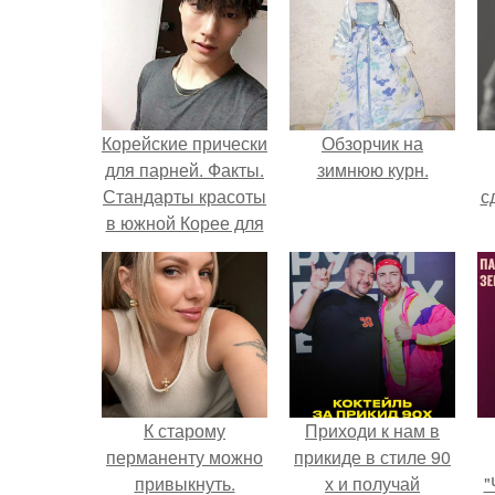
Корейские прически
Обзорчик на
для парней. Факты.
зимнюю курн.
Стандарты красоты
с
в южной Корее для
парней?
К старому
Приходи к нам в
перманенту можно
прикиде в стиле 90
привыкнуть.
х и получай
"