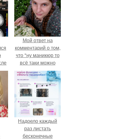
Мой ответ на
лся
комментарий о том,
о
что "ну маникюр то
сле
всё таки можно
нь
было бы сделать.
мым
ом.
Надоело каждый
раз листать
ё
бесконечные