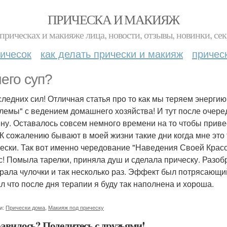
ПРИЧЕСКА И МАКИЯЖ
прическах и макияже лица, новости, отзывы, новинки, сек
ичесок
как делать прически и макияж
причес
чего суп?
следних сил! Отличная статья про то как мы теряем энергию,
лемы" с ведением домашнего хозяйства! И тут после очеред
ну. Оставалось совсем немного времени на то чтобы привес
 К сожалению бывают в моей жизни такие дни когда мне это 
ески. Так вот именно чередование "Наведения Своей Красо
с! Помыла тарелки, приняла душ и сделала прическу. Разоб
рала чулочки и так несколько раз. Эффект был потрясающ
л что после дня терапии я буду так наполнена и хороша.
и:
Прически дома
,
Макияж под прическу
авилось? Поделитесь с друзьями!