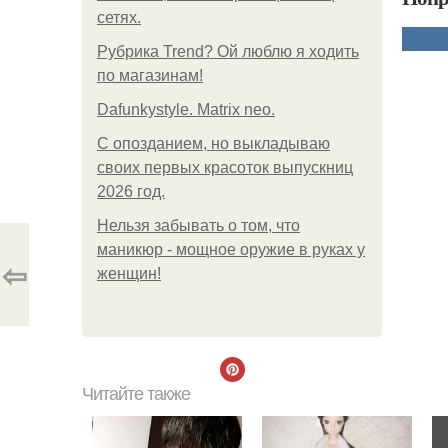
сетях.
Рубрика Trend? Ой люблю я ходить
по магазинам!
Dafunkystyle. Matrix neo.
С опозданием, но выкладываю
своих первых красоток выпускниц
2026 год.
Нельзя забывать о том, что
маникюр - мощное оружие в руках у
⇦
женщин!
Читайте также