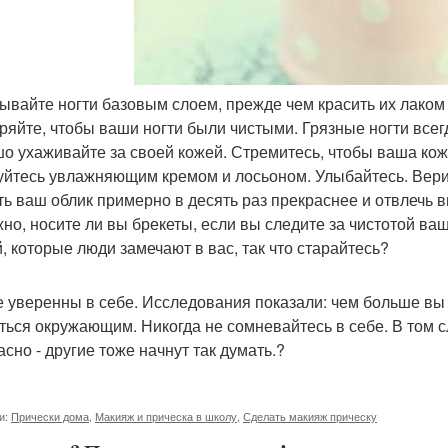
рывайте ногти базовым слоем, прежде чем красить их лако
ряйте, чтобы ваши ногти были чистыми. Грязные ногти вс
о ухаживайте за своей кожей. Стремитесь, чтобы ваша кожа
уйтесь увлажняющим кремом и лосьоном. Улыбайтесь. Верит
ть ваш облик примерно в десять раз прекраснее и отвлечь
но, носите ли вы брекеты, если вы следите за чистотой ваш
, которые люди замечают в вас, так что старайтесь?
е уверенны в себе. Исследования показали: чем больше вы
ться окружающим. Никогда не сомневайтесь в себе. В том сл
асно - другие тоже начнут так думать.?
и:
Прически дома
,
Макияж и прическа в школу
,
Сделать макияж прическу