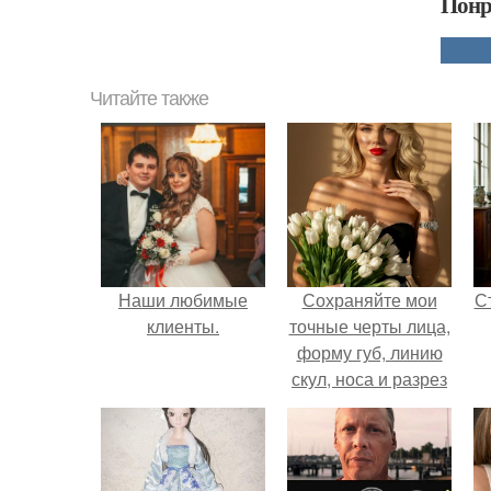
Понр
Читайте также
Наши любимые
Сохраняйте мои
С
клиенты.
точные черты лица,
форму губ, линию
скул, носа и разрез
глаз.
э