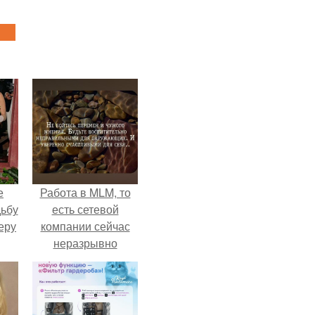
е
Работа в MLM, то
дьбу
есть сетевой
еру
компании сейчас
неразрывно
связана с создание
своего контента,
своей страницы в
соц сетях.