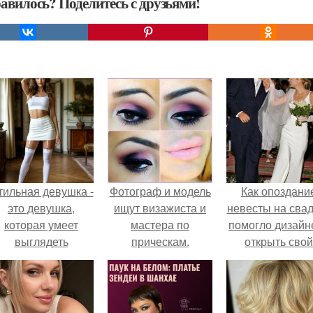
авилось? Поделитесь с друзьями!
тильная девушка -
Фотограф и модель
Как опоздани
это девушка,
ищут визажиста и
невесты на сва
которая умеет
мастера по
помогло дизайн
выглядеть
прическам.
открыть свой
привлекательно и
бренд.
легантно в любои
ситуации.