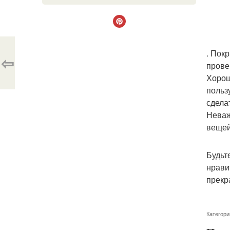
. Пок
⇦
прове
Хорош
польз
сдела
Неваж
вещей
Будьт
нрави
прекр
Категори