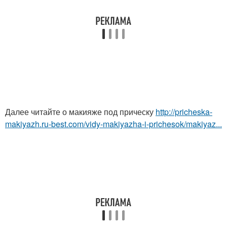
Далее читайте о макияже под прическу
http://pricheska-
makiyazh.ru-best.com/vidy-makiyazha-i-prichesok/makiyaz...