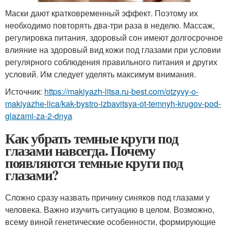
Маски дают кратковременный эффект. Поэтому их
необходимо повторять два-три раза в неделю. Массаж,
регулировка питания, здоровый сон имеют долгосрочное
влияние на здоровый вид кожи под глазами при условии
регулярного соблюдения правильного питания и других
условий. Им следует уделять максимум внимания.
Источник:
https://makiyazh-litsa.ru-best.com/otzyvy-o-
makiyazhe-lica/kak-bystro-izbavitsya-ot-temnyh-krugov-pod-
glazami-za-2-dnya
Как убрать темные круги под
глазами навсегда. Почему
появляются темные круги под
глазами?
Сложно сразу назвать причину синяков под глазами у
человека. Важно изучить ситуацию в целом. Возможно,
всему виной генетические особенности, формирующие