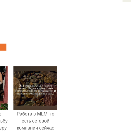
е
Работа в MLM, то
дьбу
есть сетевой
еру
компании сейчас