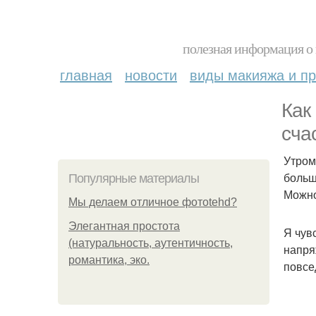
полезная информация о 
главная
новости
виды макияжа и пр
Как
сча
Утром
больш
Популярные материалы
Можно
Мы делаем отличное фотоtehd?
Элегантная простота
Я чув
(натуральность, аутентичность,
напря
романтика, эко.
повсе