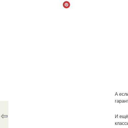
А есл
гаран
⇦
И ещё
класс