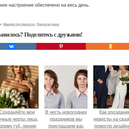
ное настроение обеспечено на весь день.
и:
Макияж под прическу
,
Прически дома
авилось? Поделитесь с друзьями!
Сохраняйте мои
В честь новогодних
Как опоздани
очные черты лица,
праздников мы
невесты на сва
форму губ, линию
приглашаем вас
помогло дизайн