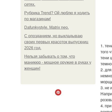
сетях.
Рубрика Trend? Ой люблю я ходить
по магазинам!
Dafunkystyle. Matrix neo.
С опозданием, но выкладываю
своих первых красоток выпускниц
1. те
2026 год.
того 
Нельзя забывать о том, что
тени 
маникюр - мощное оружие в руках у
темно
женщин!
2. дл
немно
морщи
3. не
Напри
розов
4. пр
вокру