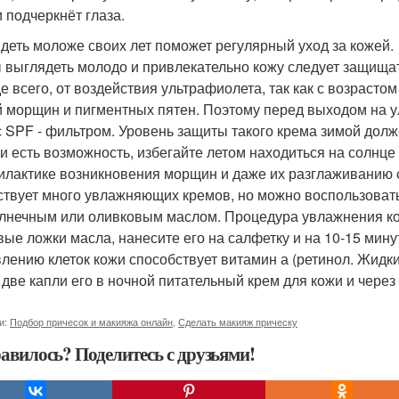
и подчеркнёт глаза.
деть моложе своих лет поможет регулярный уход за кожей.
 выглядеть молодо и привлекательно кожу следует защищат
е всего, от воздействия ультрафиолета, так как с возрасто
й морщин и пигментных пятен. Поэтому перед выходом на у
с SPF - фильтром. Уровень защиты такого крема зимой долж
ли есть возможность, избегайте летом находиться на солнце 
лактике возникновения морщин и даже их разглаживанию 
твует много увлажняющих кремов, но можно воспользоват
лнечным или оливковым маслом. Процедура увлажнения кож
вые ложки масла, нанесите его на салфетку и на 10-15 мину
лению клеток кожи способствует витамин а (ретинол. Жидки
- две капли его в ночной питательный крем для кожи и через
и:
Подбор причесок и макияжа онлайн
,
Сделать макияж прическу
авилось? Поделитесь с друзьями!