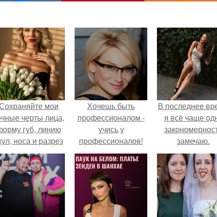
Сохраняйте мои
Хочешь быть
В последнее вр
очные черты лица,
профессионалом -
я всё чаще од
форму губ, линию
учись у
закономернос
кул, носа и разрез
профессионалов!
замечаю.
глаз.