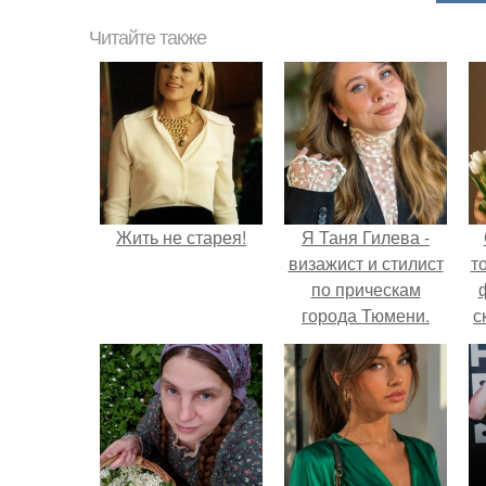
Читайте также
Жить не старея!
Я Таня Гилева -
визажист и стилист
т
по прическам
города Тюмени.
с