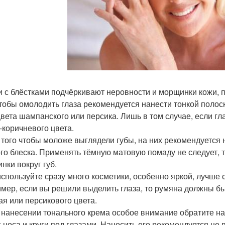
ни с блёстками подчёркивают неровности и морщинки кожи, 
чтобы омолодить глаза рекомендуется нанести тонкой полос
цвета шампанского или персика. Лишь в том случае, если гл
-коричневого цвета.
я того чтобы моложе выглядели губы, на них рекомендуется 
го блеска. Применять тёмную матовую помаду не следует, 
нки вокруг губ.
 используйте сразу много косметики, особенно яркой, лучше 
мер, если вы решили выделить глаза, то румяна должны быть
ая или персикового цвета.
и нанесении тонального крема особое внимание обратите н
г носа и круги под глазами. Наносить его рекомендуется не