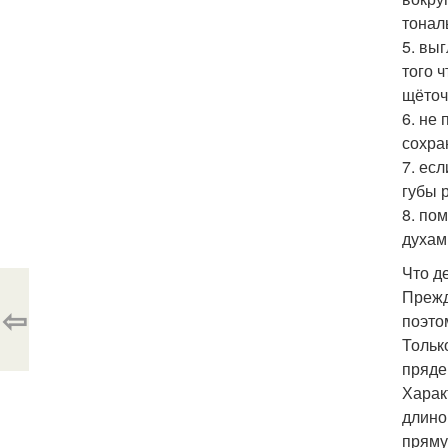
тонал
5. вы
того 
щёточ
6. не
сохра
7. ес
губы 
8. по
духам
Что д
Прежд
⇦
поэто
Тольк
пряде
Харак
длино
пряму