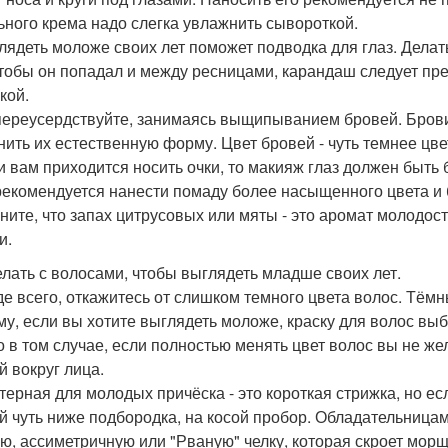
ьного крема надо слегка увлажнить сывороткой.
глядеть моложе своих лет поможет подводка для глаз. Дела
чтобы он попадал и между ресницами, карандаш следует п
кой.
 переусердствуйте, занимаясь выщипыванием бровей. Бров
нить их естественную форму. Цвет бровей - чуть темнее цве
ли вам приходится носить очки, то макияж глаз должен быть
рекомендуется нанести помаду более насыщенного цвета и 
мните, что запах цитрусовых или мяты - это аромат молодо
и.
елать с волосами, чтобы выглядеть младше своих лет.
е всего, откажитесь от слишком темного цвета волос. Тёмн
му, если вы хотите выглядеть моложе, краску для волос выб
о в том случае, если полностью менять цвет волос вы не же
й вокруг лица.
терная для молодых причёска - это короткая стрижка, но ес
й чуть ниже подбородка, на косой пробор. Обладательница
ю, ассиметричную или "Рваную" челку, которая скроет морщ