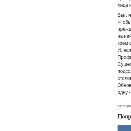
лица 
Выгля
Чтобы
прежд
на не
крем 
И, ес
Профи
Сущес
подсо
столо
Обнов
одну 
Категори
Понр