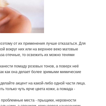
поэтому от их применения лучше отказаться. Для
кой вокруг них или на верхнее веко матовые
аза отечные, то освежить их можно тенями
нанести помаду розовых тонов, а поверх неё
так как она делает более зримыми мимические
сделайте акцент на какой-либо одной части лица.
 только чуть ярче цвета кожи, а помада -
а проблемные места - прыщики, неровности
 пальцами, а спонжем, кожу перед нанесением