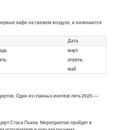
 первые кафе на свежем воздухе, и начинаются
Дата
адь
март
мль
апрель
май
ертов. Один из главных.eventов лета 2025 —
нцерт Стаса Пьехи. Мероприятие пройдет в
ами исполнителя и новыми песнями.