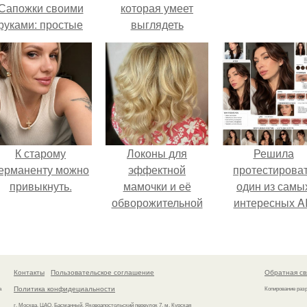
Сапожки своими
которая умеет
руками: простые
выглядеть
ыкройки и советы,
привлекательно и
ак пошить сапожки
элегантно в любои
быстро и просто
ситуации.
105 фото + видео)
К старому
Локоны для
Решила
ерманенту можно
эффектной
протестирова
привыкнуть.
мамочки и её
один из самы
обворожительной
интересных AI
дочурки.
промтов для бь
- анализа.
Контакты
Пользовательское соглашение
Обратная св
Политика конфидециальности
а
Копирование раз
г. Москва, ЦАО, Басманный, Яковоапостольский переулок 7, м. Курская