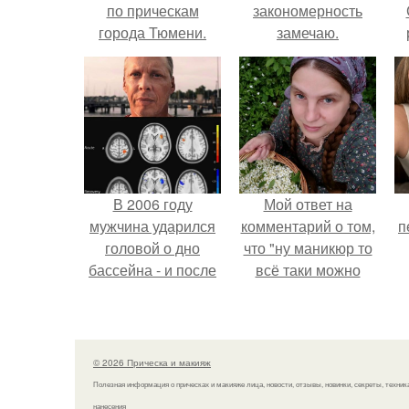
по прическам
закономерность
города Тюмени.
замечаю.
в
к
(
В 2006 году
Мой ответ на
мужчина ударился
комментарий о том,
п
головой о дно
что "ну маникюр то
бассейна - и после
всё таки можно
этого его жизнь
было бы сделать.
изменилась самым
странным образом.
© 2026 Прическа и макияж
Полезная информация о прическах и макияже лица, новости, отзывы, новинки, секреты, техник
нанесения