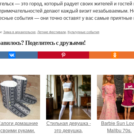
гельск — это город, который радует своих жителей и госте
примечательностей делают каждый визит незабываемым. Не
есные события — они точно оставят у вас самые приятные 
и:
Зима в архангельске
,
Летние фестивали
,
Культурные события
авилось? Поделитесь с друзьями!
Сапоги домашние
Стильная девушка -
Barbie Sun Lov
своими руками.
это девушка,
Malibu 70s.