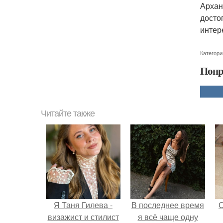
Архан
досто
интер
Категори
Понр
Читайте также
Я Таня Гилева -
В последнее время
визажист и стилист
я всё чаще одну