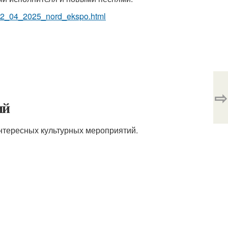
k_22_04_2025_nord_ekspo.html
⇨
ий
нтересных культурных мероприятий.