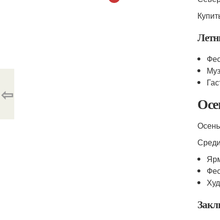
Купит
Летн
Фес
Муз
Гас
⇦
Осе
Осень
Среди
Ярм
Фес
Худ
Закл