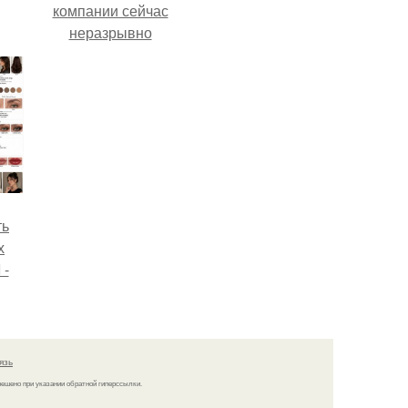
компании сейчас
неразрывно
связана с создание
своего контента,
своей страницы в
соц сетях.
ть
х
 -
юти
язь
решено при указании обратной гиперссылки.