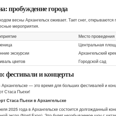
на: пробуждение города
ходом весны Архангельск оживает. Тает снег, открываются
есные мероприятия.
приятие
Место проведения
леница
Центральная площ
нние экскурсии
Архангельский кре
иваль цветов
Городской сад
о: фестивали и концерты
в Архангельске — это время для больших фестивалей и конц
рт Стаса Пьехи!
рт Стаса Пьехи в Архангельске
реля 2025 года в Архангельске состоится долгожданный ко
ной экспо (Nord Expo). Это будет незабываемое шоу с хит