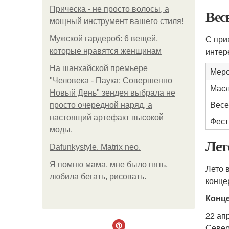
Прическа - не просто волосы, а
Вес
мощный инструмент вашего стиля!
С при
Мужской гардероб: 6 вещей,
интер
которые нравятся женщинам
На шанхайской премьере
Меро
"Человека - Паука: Совершенно
Мас
Новый День" зендея выбрала не
Весе
просто очередной наряд, а
настоящий артефакт высокой
Фест
моды.
Лет
Dafunkystyle. Matrix neo.
Я помню мама, мне было пять,
Лето 
любила бегать, рисовать.
конце
Конце
22 ап
Север