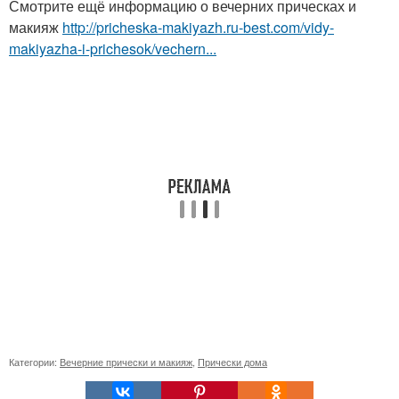
Смотрите ещё информацию о вечерних прическах и
макияж
http://pricheska-makiyazh.ru-best.com/vidy-
makiyazha-i-prichesok/vechern...
Категории:
Вечерние прически и макияж
,
Прически дома