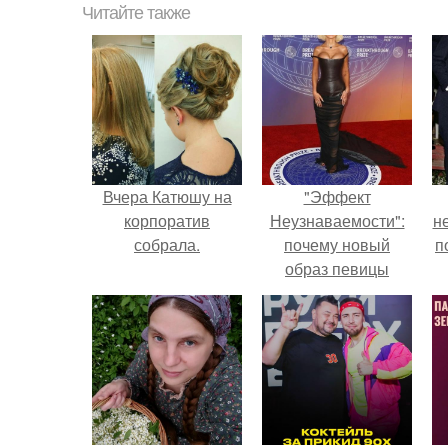
Читайте также
Вчера Катюшу на
"Эффект
корпоратив
Неузнаваемости":
н
собрала.
почему новый
п
образ певицы
вызвал споры о
гранях
возможного?