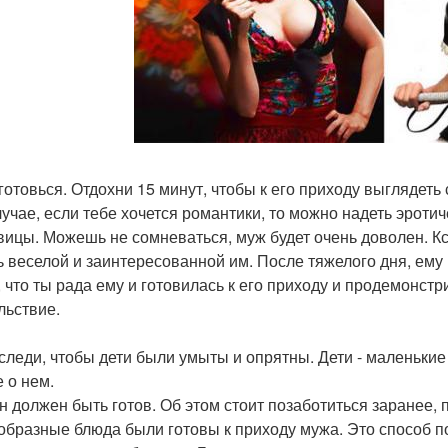
иготовься. Отдохни 15 минут, чтобы к его приходу выглядеть
лучае, если тебе хочется романтики, то можно надеть эрот
вицы. Можешь не сомневаться, муж будет очень доволен. Кс
дь веселой и заинтересованной им. После тяжелого дня, ем
, что ты рада ему и готовилась к его приходу и продемонст
льствие.
оследи, чтобы дети были умыты и опрятны. Дети - маленькие
е о нем.
ин должен быть готов. Об этом стоит позаботиться заранее, 
образные блюда были готовы к приходу мужа. Это способ по