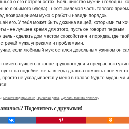
ишься о его потребностях. Большинство мужчин голодны, к
енно любимого блюда) - неотъемлемая часть теплого прием
ред возвращением мужа с работы наведи порядок.
ушай его. У тебя может быть дюжина вещей, которыми ты хо
оты - не лучшее время для этого, пусть он говорит первым.
оя цель - сделать дом местом спокойствия и порядка, где тво
 встречай мужа упреками и проблемами.
случае, если любимый муж остался довольным ужином он сам
ет ничего лучшего в конце трудового дня и прекрасного ужин
о пункт на подобие: жена всегда должна помнить свое место
, просто не укладывается у меня в голове будьте мудрыми 
тся!
и:
Макияж под прическу
,
Прически дома
,
Сделать макияж прическу
авилось? Поделитесь с друзьями!