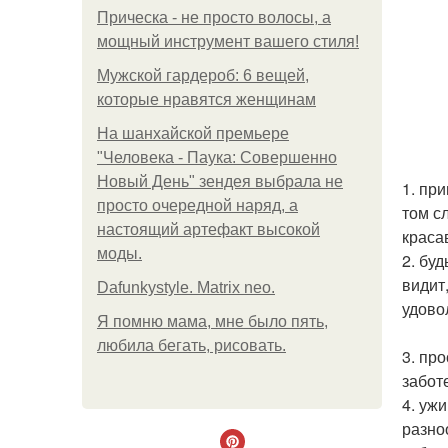
Прическа - не просто волосы, а
мощный инструмент вашего стиля!
Мужской гардероб: 6 вещей,
которые нравятся женщинам
На шанхайской премьере
"Человека - Паука: Совершенно
Новый День" зендея выбрала не
1. пр
просто очередной наряд, а
том с
настоящий артефакт высокой
краса
моды.
2. бу
видит
Dafunkystyle. Matrix neo.
удово
Я помню мама, мне было пять,
любила бегать, рисовать.
3. пр
забот
4. уж
разно