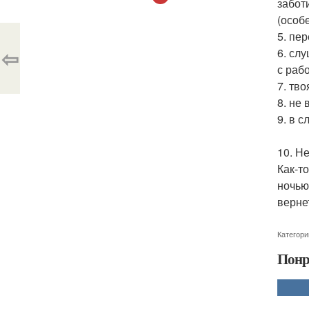
забот
(особ
5. пе
⇦
6. сл
с раб
7. тв
8. не
9. в 
10. Н
Как-т
ночью
верне
Категори
Понр