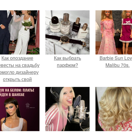
Как опоздание
Как выбрать
Barbie Sun Lov
евесты на свадьбу
парфюм?
Malibu 70s.
омогло дизайнеру
открыть свой
бренд.