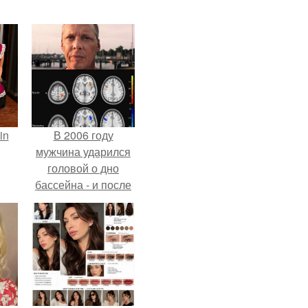
in
В 2006 году
мужчина ударился
головой о дно
бассейна - и после
этого его жизнь
изменилась самым
странным образом.