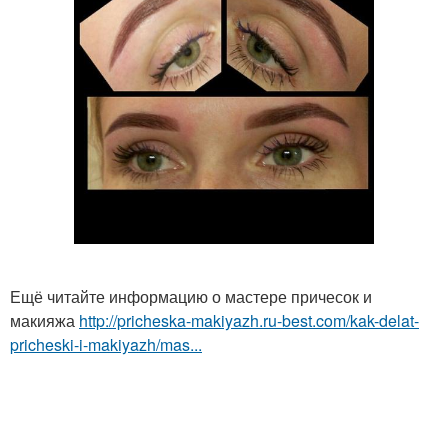
Ещё читайте информацию о мастере причесок и
макияжа
http://pricheska-makiyazh.ru-best.com/kak-delat-
pricheski-i-makiyazh/mas...