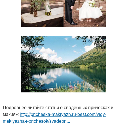
Подробнее читайте статьи о свадебных прическах и
макияж
http://pricheska-makiyazh.ru-best.com/vidy-
makiyazha-i-prichesok/svadebn...