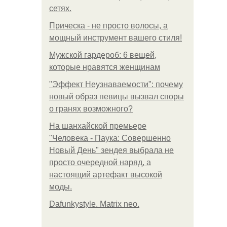
сетях.
Прическа - не просто волосы, а
мощный инструмент вашего стиля!
Мужской гардероб: 6 вещей,
которые нравятся женщинам
"Эффект Неузнаваемости": почему
новый образ певицы вызвал споры
о гранях возможного?
На шанхайской премьере
"Человека - Паука: Совершенно
Новый День" зендея выбрала не
просто очередной наряд, а
настоящий артефакт высокой
моды.
Dafunkystyle. Matrix neo.