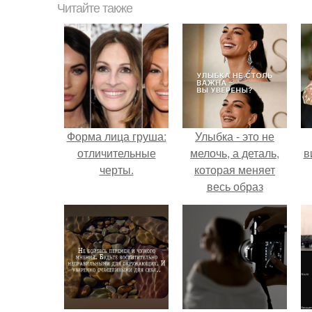
Читайте также
Форма лица груша:
Улыбка - это не
отличительные
мелочь, а деталь,
в
черты.
которая меняет
весь образ
человека.