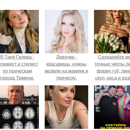
Я Таня Гилева -
Девочки -
Сохраняйте м
изажист и стилист
красавицы, нужны
точные черты ли
по прическам
модели на макияж и
форму губ, ли
города Тюмени.
прическу.
скул, носа и раз
глаз.