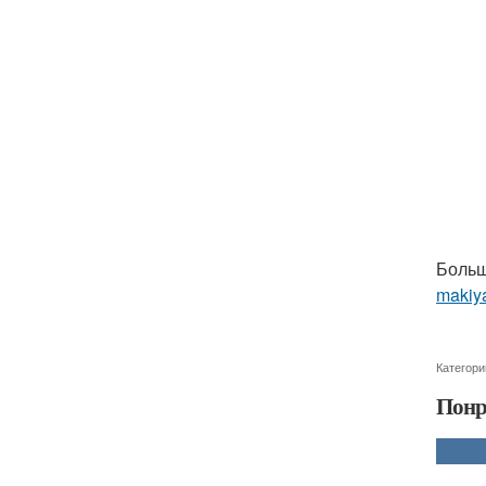
Больш
makiya
Категори
Понр