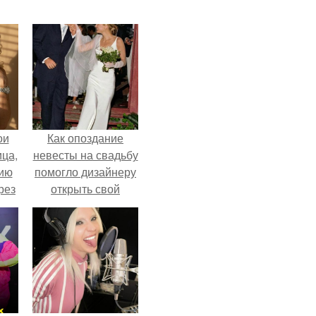
ои
Как опоздание
ца,
невесты на свадьбу
нию
помогло дизайнеру
рез
открыть свой
бренд.