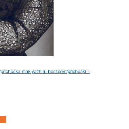
//pricheska-makiyazh.ru-best.com/pricheski-i-