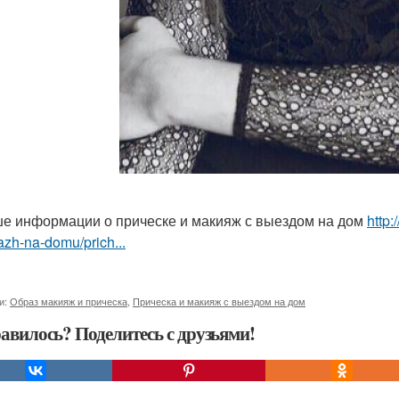
е информации о прическе и макияж с выездом на дом
http:
zh-na-domu/prich...
и:
Образ макияж и прическа
,
Прическа и макияж с выездом на дом
авилось? Поделитесь с друзьями!