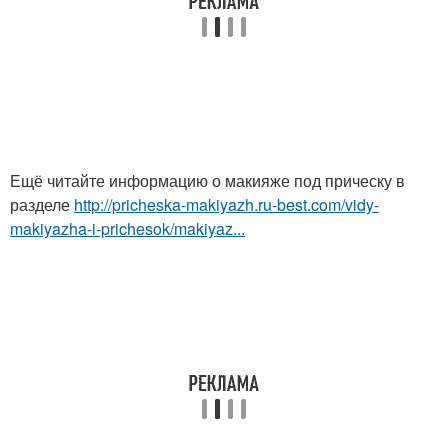
Ещё читайте информацию о макияже под прическу в
разделе
http://pricheska-makiyazh.ru-best.com/vidy-
makiyazha-i-prichesok/makiyaz...