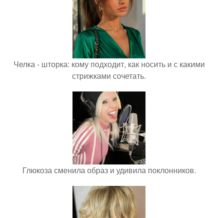
Челка - шторка: кому подходит, как носить и с какими
стрижками сочетать.
Глюкоза сменила образ и удивила поклонников.