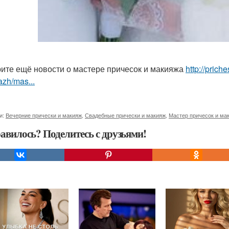
ите ещё новости о мастере причесок и макияжа
http://prich
zh/mas...
и:
Вечерние прически и макияж
,
Свадебные прически и макияж
,
Мастер причесок и ма
авилось? Поделитесь с друзьями!