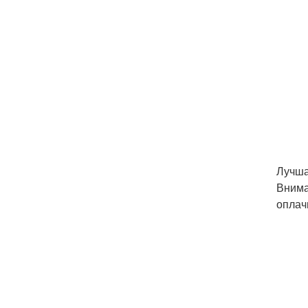
Лучша
Внима
оплач