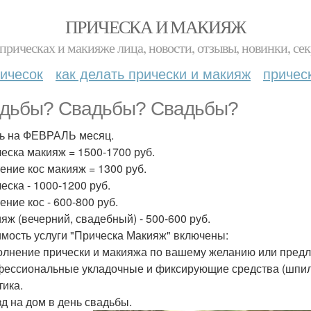
ПРИЧЕСКА И МАКИЯЖ
прическах и макияже лица, новости, отзывы, новинки, сек
ичесок
как делать прически и макияж
причес
дьбы? Свадьбы? Свадьбы?
ь на ФЕВРАЛЬ месяц.
ческа макияж = 1500-1700 руб.
тение кос макияж = 1300 руб.
еска - 1000-1200 руб.
ение кос - 600-800 руб.
ияж (вечерний, свадебный) - 500-600 руб.
имость услуги "Прическа Макияж" включены:
олнение прически и макияжа по вашему желанию или пред
фессиональные укладочные и фиксирующие средства (шпильки
тика.
зд на дом в день свадьбы.