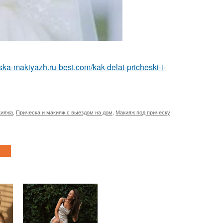
eska-makiyazh.ru-best.com/kak-delat-pricheski-i-
кияжа
,
Прическа и макияж с выездом на дом
,
Макияж под прическу