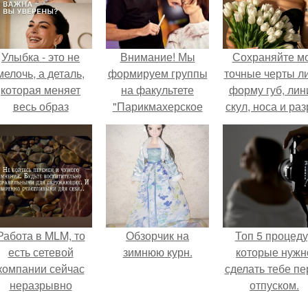
Улыбка - это не
Внимание! Мы
Сохраняйте м
мелочь, а деталь,
формируем группы
точные черты ли
которая меняет
на факультете
форму губ, ли
весь образ
"Парикмахерское
скул, носа и раз
человека.
Искусство".
глаз.
Работа в MLM, то
Обзорчик на
Топ 5 процед
есть сетевой
зимнюю курн.
которые нужн
компании сейчас
сделать тебе пе
неразрывно
отпуском.
вязана с создание