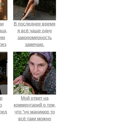
ои
В последнее время
ца,
я всё чаще одну
нию
закономерность
рез
замечаю.
ур
Мой ответ на
о
комментарий о том,
ред
что "ну маникюр то
всё таки можно
было бы сделать.