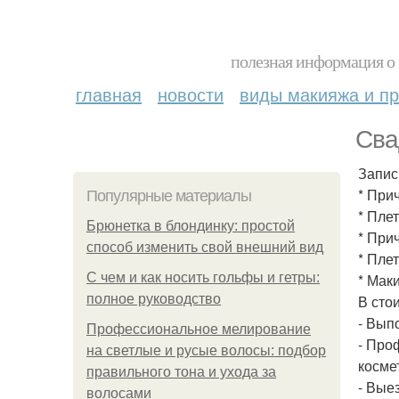
полезная информация о 
главная
новости
виды макияжа и пр
Сва
Запис
* При
Популярные материалы
* Пле
Брюнетка в блондинку: простой
* Прич
способ изменить свой внешний вид
* Плет
С чем и как носить гольфы и гетры:
* Мак
полное руководство
В сто
- Вып
Профессиональное мелирование
- Про
на светлые и русые волосы: подбор
косме
правильного тона и ухода за
- Вые
волосами