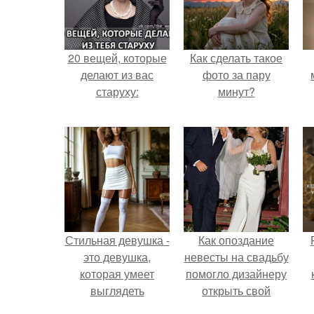
20 вещей, которые
Как сделать такое
делают из вас
фото за пару
старуху:
минут?
Стильная девушка -
Как опоздание
это девушка,
невесты на свадьбу
которая умеет
помогло дизайнеру
выглядеть
открыть свой
привлекательно и
бренд.
с