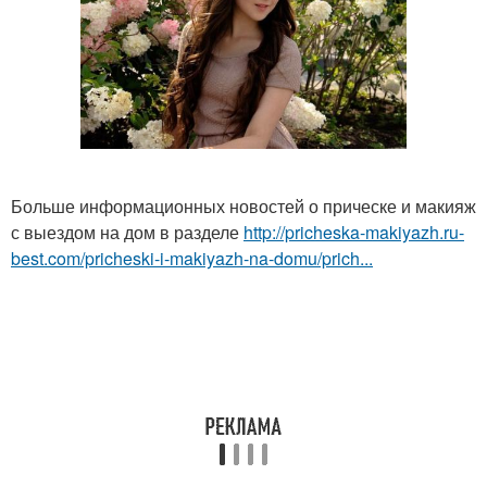
Больше информационных новостей о прическе и макияж
с выездом на дом в разделе
http://pricheska-makiyazh.ru-
best.com/pricheski-i-makiyazh-na-domu/prich...