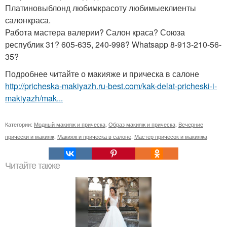
Платиновыблонд любимкрасоту любимыеклиенты
салонкраса.
Работа мастера валерии? Салон краса? Союза
республик 31? 605-635, 240-998? Whatsapp 8-913-210-56-
35?
Подробнее читайте о макияже и прическа в салоне
http://pricheska-makiyazh.ru-best.com/kak-delat-pricheski-i-
makiyazh/mak...
Категории:
Модный макияж и прическа
,
Образ макияж и прическа
,
Вечерние
прически и макияж
,
Макияж и прическа в салоне
,
Мастер причесок и макияжа
Читайте также