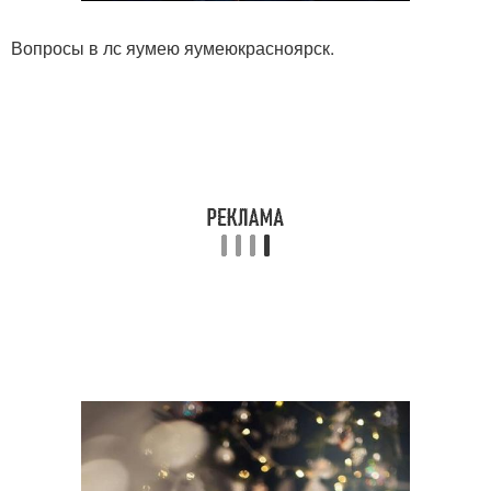
Вопросы в лс яумею яумеюкрасноярск.