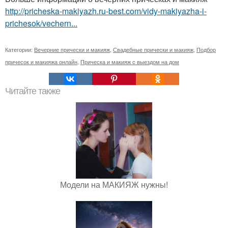
http://pricheska-makiyazh.ru-best.com/vidy-makiyazha-i-
prichesok/vechern...
Категории:
Вечерние прически и макияж
,
Свадебные прически и макияж
,
Подбор
причесок и макияжа онлайн
,
Прическа и макияж с выездом на дом
Читайте также
Модели на МАКИЯЖ нужны!