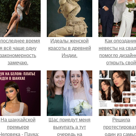
 последнее время
Идеалы женской
Как опоздани
я всё чаще одну
красоты в древней
невесты на сва
закономерность
Индии.
помогло дизайн
замечаю.
открыть свой
бренд.
На шанхайской
Щас приедут меня
Решила
премьере
выкупать а тут
протестирова
Человека - Паука:
очередь на
один из самы