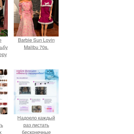
е
Barbie Sun Lovin
дьбу
Malibu 70s.
еру
Надоело каждый
ть
раз листать
х
бесконечные