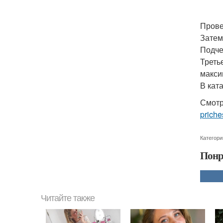
Прове
Затем
Подче
Треть
макси
В кат
Смотр
priche
Категори
Понр
Читайте также