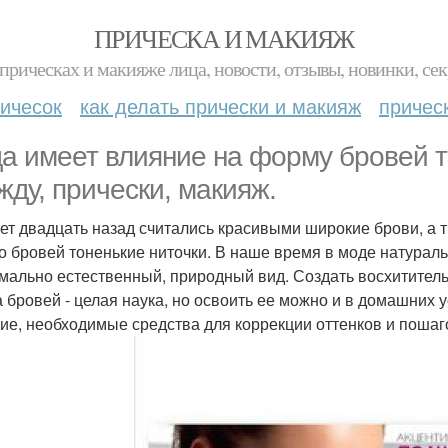
ПРИЧЕСКА И МАКИЯЖ
прическах и макияже лица, новости, отзывы, новинки, сек
ичесок
как делать прически и макияж
причес
а имеет влияние на форму бровей та
жду, прически, макияж.
ет двадцать назад считались красивыми широкие брови, а т
о бровей тоненькие ниточки. В наше время в моде натураль
мально естественный, природный вид. Создать восхитител
а бровей - целая наука, но освоить ее можно и в домашних у
ие, необходимые средства для коррекции оттенков и пошаго