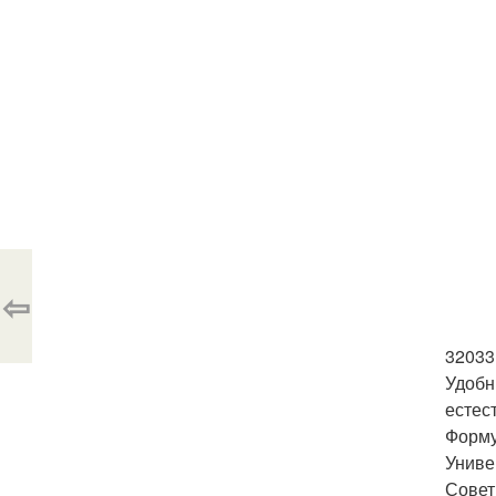
⇦
32033
Удобн
естес
Форму
Униве
Совет