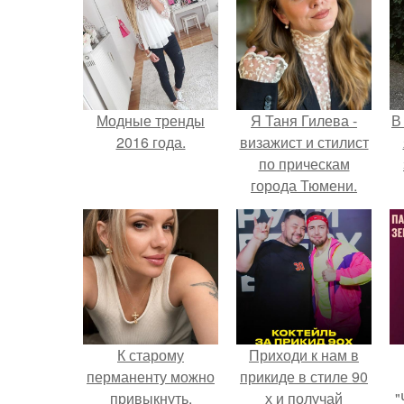
Модные тренды
Я Таня Гилева -
В
2016 года.
визажист и стилист
по прическам
города Тюмени.
К старому
Приходи к нам в
перманенту можно
прикиде в стиле 90
привыкнуть.
х и получай
"