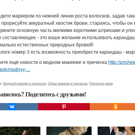
дите маркером по нижней линии роста волосков, задав так
 прорисуйте аккуратный хвостик брови, стараясь, чтобы он
ркните основную часть мелкими короткими штрихами и уло
е составляющее - это ваше желание использовать карандаш
мально естественных природных бровей!
алоге номер 3 есть возможность приобрести карандаш - мар
ите ещё новости о модном макияже и прическа
http://prich
sok/modnyy-...
и:
Модный макияж и прическа
,
Образ макияж и прическа
,
Прически дома
авилось? Поделитесь с друзьями!