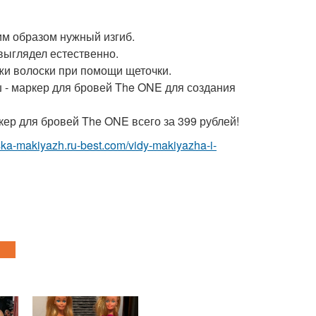
им образом нужный изгиб.
 выглядел естественно.
жи волоски при помощи щеточки.
 - маркер для бровей The ONE для создания
кер для бровей The ONE всего за 399 рублей!
eska-makiyazh.ru-best.com/vidy-makiyazha-i-