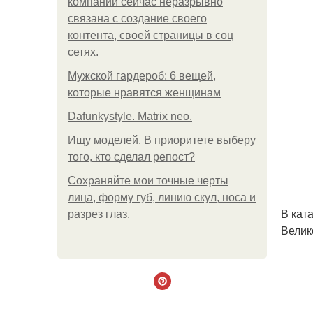
компании сейчас неразрывно
связана с создание своего
контента, своей страницы в соц
сетях.
Мужской гардероб: 6 вещей,
которые нравятся женщинам
Dafunkystyle. Matrix neo.
Ищу моделей. В приоритете выберу
того, кто сделал репост?
Сохраняйте мои точные черты
лица, форму губ, линию скул, носа и
В кат
разрез глаз.
Велик