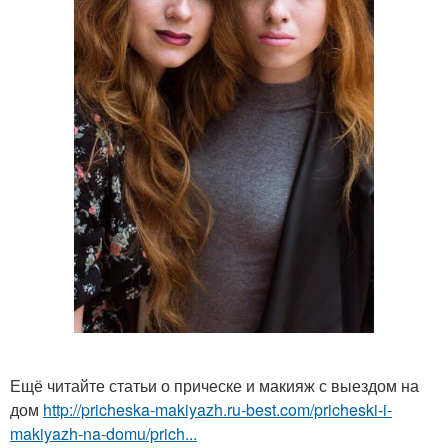
Ещё читайте статьи о прическе и макияж с выездом на
дом
http://pricheska-makiyazh.ru-best.com/pricheski-i-
makiyazh-na-domu/prich...