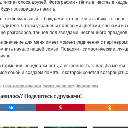
а, тихие голоса друзей. Фотографии - тёплые, честные кадры
 будут возвращать память.
т - неформальный, с блюдами, которые мы любим: сезонны
водителя. Столы украшены полевыми цветами, свечами и с
ьше разговоров, танцев под звёздами, неспешного празднов
е значение для меня имеет момент уединения с партнёром:
омнить начало нашей семьи. Подарки - символические, луч
лично.
 гармония: не идеальность, а искренность. Свадьба мечты - 
мся собой и создаём память, к которой хочется возвращатьс
и:
Образ макияж и прическа
,
Макияж под прическу
,
Прически дома
авилось? Поделитесь с друзьями!