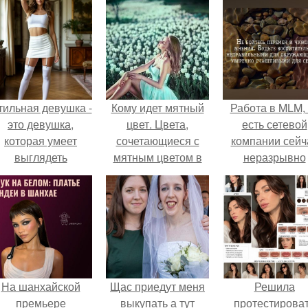
тильная девушка -
Кому идет мятный
Работа в MLM, 
это девушка,
цвет. Цвета,
есть сетевой
которая умеет
сочетающиеся с
компании сейч
выглядеть
мятным цветом в
неразрывно
привлекательно и
одежде
связана с созда
легантно в любои
своего контент
ситуации.
своей страниц
соц сетях.
На шанхайской
Щас приедут меня
Решила
премьере
выкупать а тут
протестирова