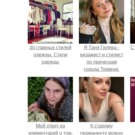
30 главных стилей
Я Таня Гилева -
С
одежды. Стили
визажист и стилист
одежды
по прическам
города Тюмени.
э
Мой ответ на
К старому
комментарий о том,
перманенту можно