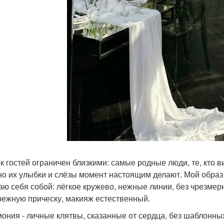
к гостей ограничен близкими: самые родные люди, те, кто 
о их улыбки и слёзы момент настоящим делают. Мой образ -
ю себя собой: лёгкое кружево, нежные линии, без чрезме
режную прическу, макияж естественный.
ония - личные клятвы, сказанные от сердца, без шаблонных