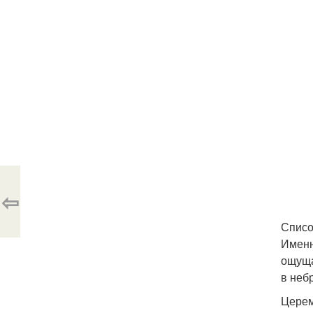
⇦
Списо
Именн
ощуща
в неб
Церем