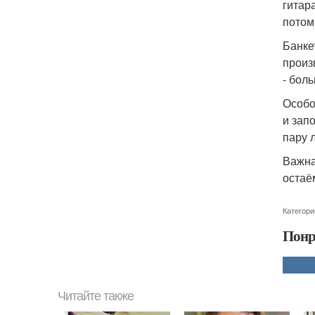
гитар
потом
Банке
произ
- бол
Особо
и зап
пару 
Важна
остаё
Категори
Понр
Читайте также