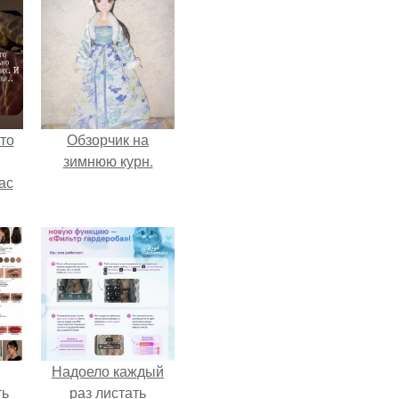
то
Обзорчик на
зимнюю курн.
ас
ние
а,
ы в
Надоело каждый
ть
раз листать