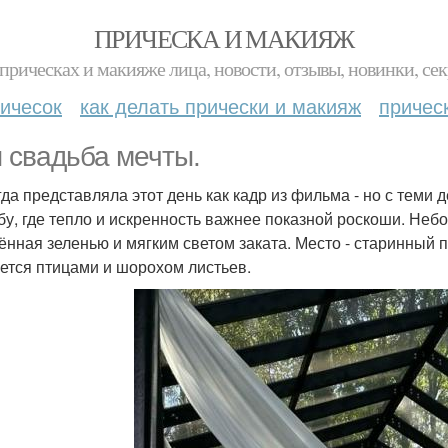
ПРИЧЕСКА И МАКИЯЖ
прическах и макияже лица, новости, отзывы, новинки, сек
ичесок
как делать прически и макияж
причес
 свадьба мечты.
гда представляла этот день как кадр из фильма - но с теми
бу, где тепло и искренность важнее показной роскоши. Не
ённая зеленью и мягким светом заката. Место - старинный п
ется птицами и шорохом листьев.