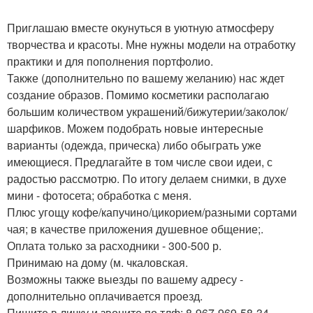
Приглашаю вместе окунуться в уютную атмосферу
творчества и красоты. Мне нужны модели на отработку
практики и для пополнения портфолио.
Также (дополнительно по вашему желанию) нас ждет
создание образов. Помимо косметики располагаю
большим количеством украшений/бижутерии/заколок/
шарфиков. Можем подобрать новые интересные
варианты (одежда, прическа) либо обыграть уже
имеющиеся. Предлагайте в том числе свои идеи, с
радостью рассмотрю. По итогу делаем снимки, в духе
мини - фотосета; обработка с меня.
Плюс угощу кофе/капучино/цикорием/разными сортами
чая; в качестве приложения душевное общение;.
Оплата только за расходники - 300-500 р.
Принимаю на дому (м. чкаловская.
Возможны также выезды по вашему адресу -
дополнительно оплачивается проезд.
Пишите в личку и звоните по тлф: 8-967-969-58-34.