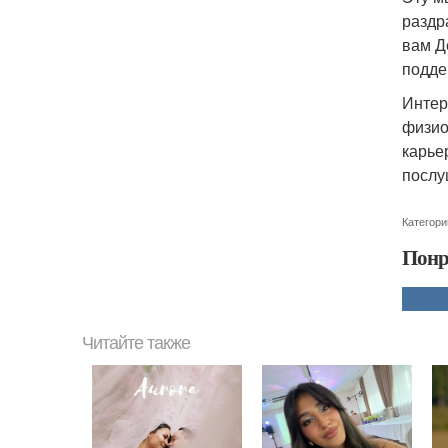
раздр
вам Д
подде
Интер
физио
карье
послу
Категори
Понр
Читайте также