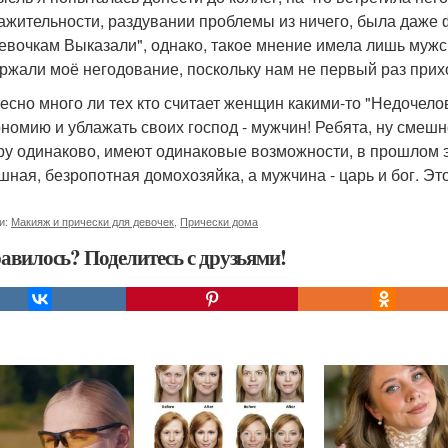
ажительности, раздувании проблемы из ничего, была даже 
евочкам Выказали", однако, такое мнение имела лишь мужс
ржали моё негодование, поскольку нам не первый раз прих
есно много ли тех кто считает женщин какими-то "Недочел
номию и ублажать своих господ - мужчин! Ребята, ну смешн
ру одинаково, имеют одинаковые возможности, в прошлом 
шная, безропотная домохозяйка, а мужчина - царь и бог. Эт
и:
Макияж и прически для девочек
,
Прически дома
авилось? Поделитесь с друзьями!