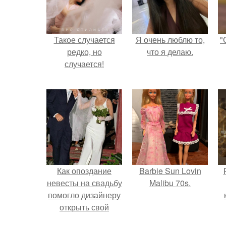
Такое случается
Я очень люблю то,
"
редко, но
что я делаю.
случается!
Как опоздание
Barbie Sun Lovin
невесты на свадьбу
Malibu 70s.
помогло дизайнеру
открыть свой
бренд.
с