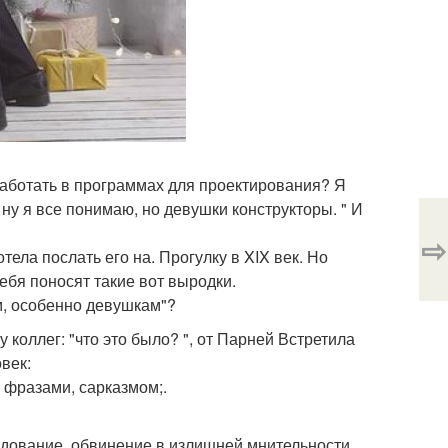
работать в программах для проектирования? Я
т ну я все понимаю, но девушки конструкторы. " И
⇨
тела послать его на. Прогулку в XIX век. Но
тебя поносят такие вот выродки.
м, особенно девушкам"?
 коллег: "что это было? ", от Парней Встретила
век:
 фразами, сарказмом;.
годование, обвинение в излишней мнительности,