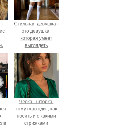
 -
Стильная девушка -
ист
это девушка,
м
которая умеет
и.
выглядеть
привлекательно и
элегантно в любои
ситуации.
Челка - шторка:
лся
кому подходит, как
о
носить и с какими
сле
стрижками
нь
сочетать.