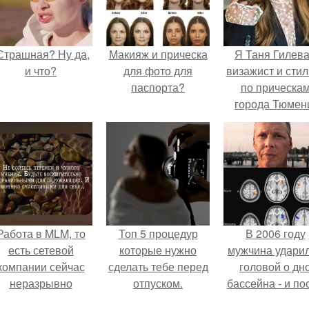
Страшная? Ну да,
Макияж и прическа
Я Таня Гилева
и что?
для фото для
визажист и стил
паспорта?
по прическа
города Тюмен
Работа в MLM, то
Топ 5 процедур
В 2006 году
есть сетевой
которые нужно
мужчина удари
компании сейчас
сделать тебе перед
головой о дн
неразрывно
отпуском.
бассейна - и по
вязана с создание
этого его жиз