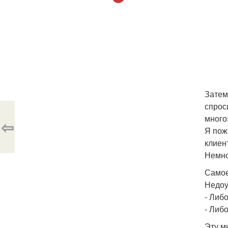
Затем
спрос
много
⇦
Я пож
клиен
Немно
Самое
Недоу
- Либ
- Либ
Эту м