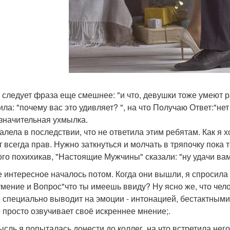
 следует фраза еще смешнее: "и что, девушки тоже умеют 
ила: "почему вас это удивляет? ", на что Получаю Ответ:"не
значительная ухмылка.
алела в последствии, что не ответила этим ребятам. Как я хо
т всегда прав. Нужно заткнуться и молчать в тряпочку пока 
го похихикав, "Настоящие Мужчины" сказали: "ну удачи ва
 интересное началось потом. Когда они вышли, я спросила у
мение и Вопрос"что ты имеешь ввиду? Ну ясно же, что чело
о специально выводит на эмоции - интонацией, бестактными
о просто озвучивает своё искреннее мнение;.
ысль я попыталась донести до коллег, на что встретила не