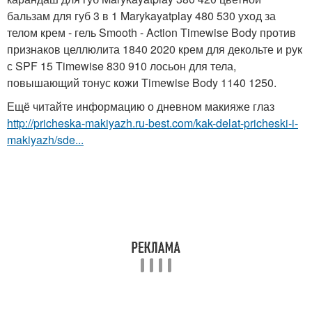
бальзам для губ 3 в 1 Marykayatplay 480 530 уход за
телом крем - гель Smooth - Action Timewise Body против
признаков целлюлита 1840 2020 крем для декольте и рук
с SPF 15 Timewise 830 910 лосьон для тела,
повышающий тонус кожи Timewise Body 1140 1250.
Ещё читайте информацию о дневном макияже глаз
http://pricheska-makiyazh.ru-best.com/kak-delat-pricheski-i-
makiyazh/sde...