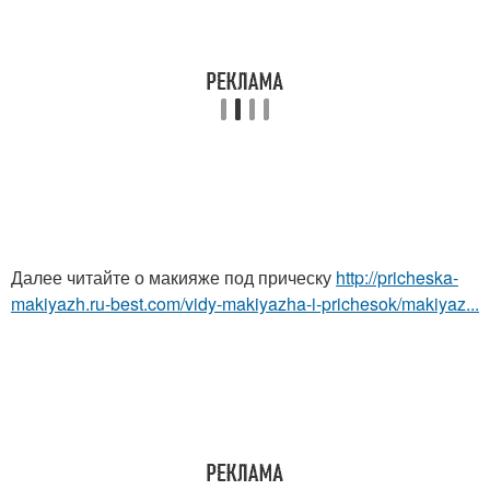
Далее читайте о макияже под прическу
http://pricheska-
makiyazh.ru-best.com/vidy-makiyazha-i-prichesok/makiyaz...