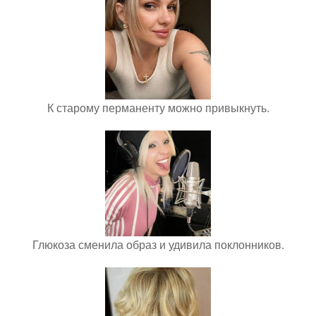
К старому перманенту можно привыкнуть.
Глюкоза сменила образ и удивила поклонников.