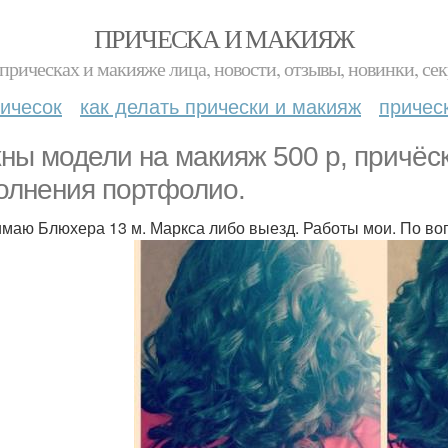
ПРИЧЕСКА И МАКИЯЖ
прическах и макияже лица, новости, отзывы, новинки, сек
ичесок
как делать прически и макияж
причес
ны модели на макияж 500 р, причёск
олнения портфолио.
маю Блюхера 13 м. Маркса либо выезд. Работы мои. По воп