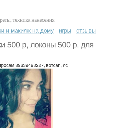
реты, техника нанесения
ки и макияж на дому
игры
отзывы
и 500 р, локоны 500 р. для
росам 89639493227, вотсап, лс