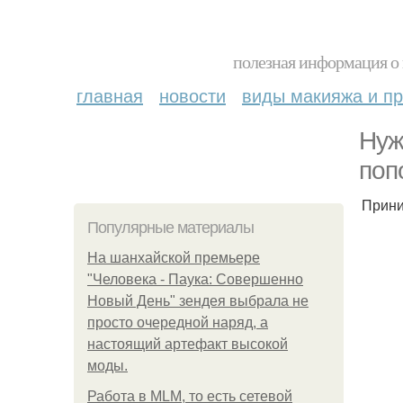
полезная информация о 
главная
новости
виды макияжа и пр
Нуж
поп
Прини
Популярные материалы
На шанхайской премьере
"Человека - Паука: Совершенно
Новый День" зендея выбрала не
просто очередной наряд, а
настоящий артефакт высокой
моды.
Работа в MLM, то есть сетевой