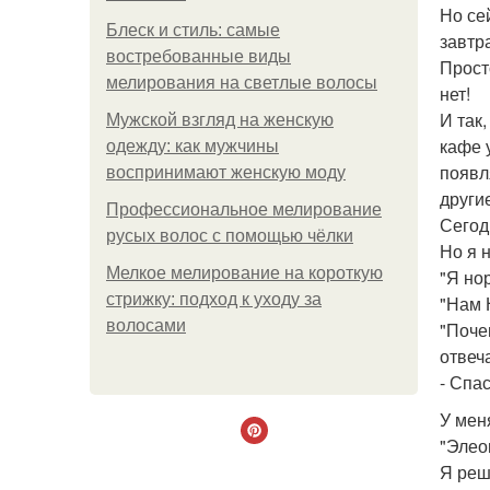
Но се
Блеск и стиль: самые
завтр
востребованные виды
Прост
мелирования на светлые волосы
нет!
И так
Мужской взгляд на женскую
кафе 
одежду: как мужчины
появл
воспринимают женскую моду
други
Профессиональное мелирование
Сегод
русых волос с помощью чёлки
Но я 
Мелкое мелирование на короткую
"Я нор
стрижку: подход к уходу за
"Нам 
волосами
"Поче
отвеч
- Спа
У мен
"Элео
Я реш