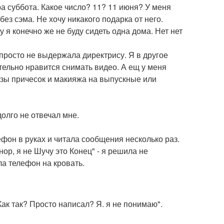
тра суббота. Какое число? 11? 11 июня? У меня
ез сэма. Не хочу никакого подарка от него.
 я конечно же не буду сидеть одна дома. Нет нет
я просто не выдержала директрису. Я в другое
тельно нравится снимать видео. А ещ у меня
азы причесок и макияжа на выпускные или
долго не отвечал мне.
ефон в руках и читала сообщения несколько раз.
ор, я не Шучу это Конец" - я решила не
ла телефон на кровать.
Как так? Просто написал? Я. я не понимаю".