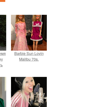
емя
Barbie Sun Lovin
ну
Malibu 70s.
ть