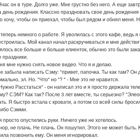
йчас он в туре. Долго уже. Мне грустно без него. А еще зав
а день рождения. Классно праздновать свое день рождения б
о хочу, чтобы он приехал, чтобы был рядом и обнял меня. Ну
, теперь немного о работе. Я уволилась с этого кафе, ведь 
устроилась. Мой канал начал раскручиваться и мне действи
ялось все больше и больше клиенток, обычно это были зак
е праздники.
ня мне нужно снять новое видео. Что я и делаю.
не забыла написать Сэму: "привет, папочка. Ты как там? Он 
мально, эл. Но. "Что" но "? " - Мне это не нравится.
Нужно Расстаться" - он написал это и я просто держала тел
му? СЭМ? Как так? После 3 лет вместе, ты серьезно? "Элеон
ать. Я быстро встала с кровати, а потом со всей силы броси
сибо Сэмми.
я просто опустились руки. Ничего уже не хотелось.
нор, не плачь. Не плачь. Он пошутил. Этого не может быть. 
ила позвонить ему. Он меня игнорировал.