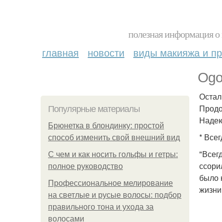
полезная информация о 
главная
новости
виды макияжа и пр
Ogo
Остал
Продо
Популярные материалы
Надею
Брюнетка в блондинку: простой
* Всег
способ изменить свой внешний вид
"Всег
С чем и как носить гольфы и гетры:
ссори
полное руководство
было 
Профессиональное мелирование
жизни 
на светлые и русые волосы: подбор
правильного тона и ухода за
волосами