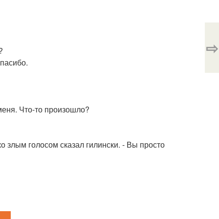
⇨
?
спасибо.
 меня. Что-то произошло?
ько злым голосом сказал гилински. - Вы просто