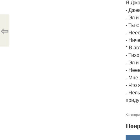
Я Джо
- Дже
- Эл и
- Ты 
⇦
- Неее
- Нич
* В ав
- Тихо
- Эл и
- Нее
- Мне
- Что
- Нель
придур
Категори
Понр