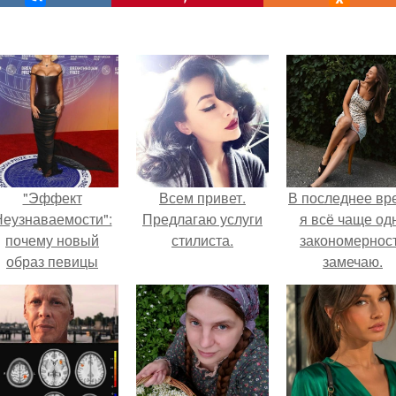
"Эффект
Всем привет.
В последнее вр
еузнаваемости":
Предлагаю услуги
я всё чаще од
почему новый
стилиста.
закономернос
образ певицы
замечаю.
вызвал споры о
гранях
возможного?