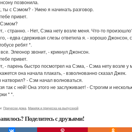
нсону позвонила.
к, ты с Сэмом? - Умею я начинать разговор.
 тебе привет.
с Сэмом?
т, - странно. - Нет, Сэма нету возле меня. Что-то произошло
его, - едва сдерживая слезы ответила я. - хорошо Джонсон, 
тобусе ребят *.
 все. Элеонор звонит, - крикнул Джонсон.
 тебе привет.
ет, - парень быстро посмотрел на Сэма, - Сэма нету возле у
 кажется она начала плакать, - взволнованно сказал Джек.
 я натворил? - Сэм начал волноваться.
зя так с ней! Она этого не заслуживает! - Строгим и нескол
ки * *.
и:
Прически дома
,
Макияж и прическа на выпускной
авилось? Поделитесь с друзьями!