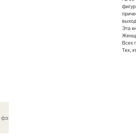
фигур
приче
выход
Эта кн
Женщи
Всех 
Тех, 
⇦