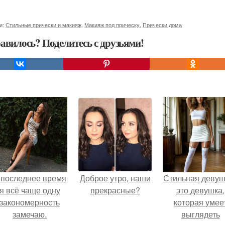
и:
Стильные прически и макияж
,
Макияж под прическу
,
Прически дома
авилось? Поделитесь с друзьями!
 последнее время
Доброе утро, наши
Стильная девуш
я всё чаще одну
прекрасные?
это девушка,
закономерность
которая умее
замечаю.
выглядеть