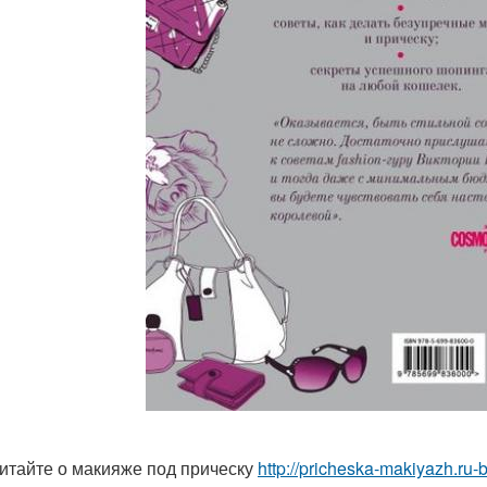
итайте о макияже под прическу
http://pricheska-makiyazh.ru-