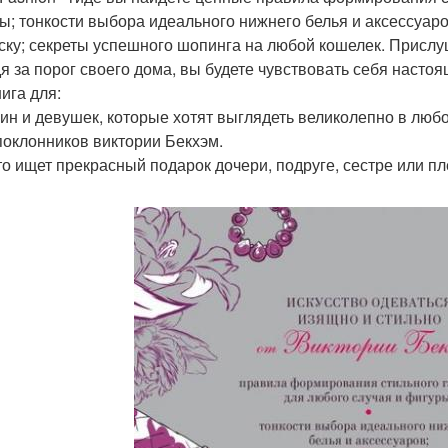
ы; тонкости выбора идеального нижнего белья и аксессуаро
ску; секреты успешного шопинга на любой кошелек. Прислуша
я за порог своего дома, вы будете чувствовать себя насто
ига для:
н и девушек, которые хотят выглядеть великолепно в любо
поклонников виктории Бекхэм.
кто ищет прекрасный подарок дочери, подруге, сестре или п