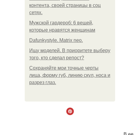
контента, своей страницы в соц
сетях.
Мужской гардероб: 6 вещей,
которые нравятся женщинам
Dafunkystyle. Matrix neo.
Ищу моделей. В приоритете выберу
того, кто сделал репост?
Сохраняйте мои точные черты
лица, форму губ, линию скул, носа и
разрез глаз.
. В е