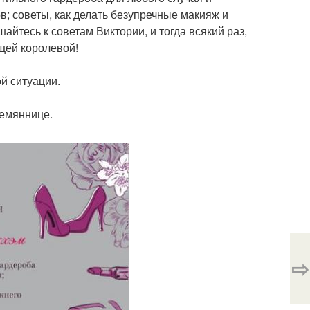
в; советы, как делать безупречные макияж и
йтесь к советам Виктории, и тогда всякий раз,
ящей королевой!
й ситуации.
лемяннице.
⇨