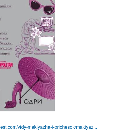
best.com/vidy-makiyazha-i-prichesok/makiyaz...