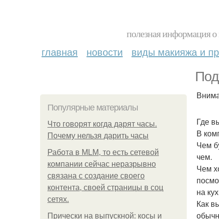
полезная информация о 
главная
новости
виды макияжа и пр
Под
Внима
Популярные материалы
Где в
Что говорят когда дарят часы.
В ком
Почему нельзя дарить часы
Чем б
Работа в MLM, то есть сетевой
чем.
компании сейчас неразрывно
Чем х
связана с создание своего
посмо
контента, своей страницы в соц
на ку
сетях.
Как в
обычн
Прически на выпускной: косы и