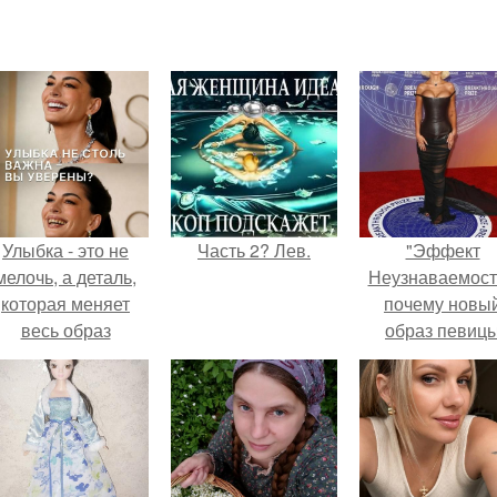
Улыбка - это не
Часть 2? Лев.
"Эффект
мелочь, а деталь,
Неузнаваемост
которая меняет
почему новы
весь образ
образ певиц
человека.
вызвал споры
гранях
возможного?