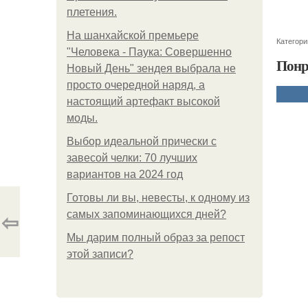
плетения.
На шанхайской премьере
Категори
"Человека - Паука: Совершенно
Понр
Новый День" зендея выбрала не
просто очередной наряд, а
настоящий артефакт высокой
моды.
Выбор идеальной прически с
завесой челки: 70 лучших
вариантов на 2024 год
Готовы ли вы, невесты, к одному из
⇦
самых запоминающихся дней?
Мы дарим полный образ за репост
этой записи?