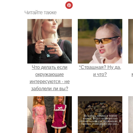
Читайте также
Что делать если
"Страшная? Ну да,
окружающие
и что?
интересуются - не
заболели ли вы?