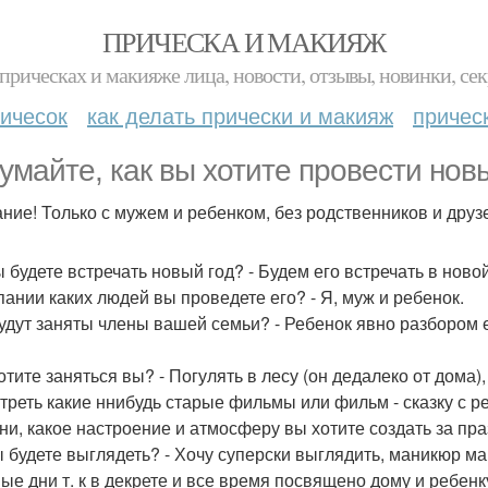
ПРИЧЕСКА И МАКИЯЖ
прическах и макияже лица, новости, отзывы, новинки, сек
ичесок
как делать прически и макияж
причес
умайте, как вы хотите провести новы
ние! Только с мужем и ребенком, без родственников и друз
ы будете встречать новый год? - Будем его встречать в ново
пании каких людей вы проведете его? - Я, муж и ребенок.
удут заняты члены вашей семьи? - Ребенок явно разбором е
отите заняться вы? - Погулять в лесу (он дедалеко от дома)
треть какие ннибудь старые фильмы или фильм - сказку с ре
хни, какое настроение и атмосферу вы хотите создать за пр
ы будете выглядеть? - Хочу суперски выглядить, маникюр маки
ые дни т. к в декрете и все время посвящено дому и ребенку