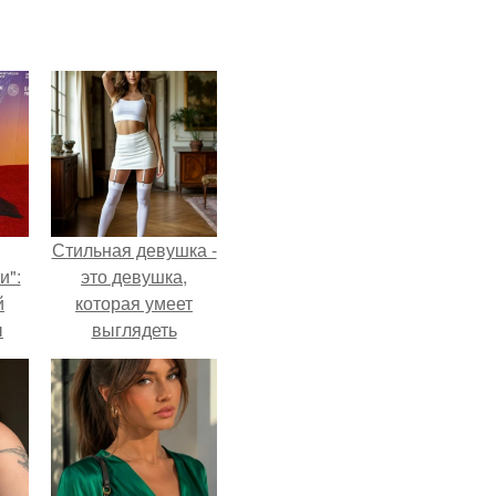
Стильная девушка -
и":
это девушка,
й
которая умеет
ы
выглядеть
 о
привлекательно и
элегантно в любои
ситуации.