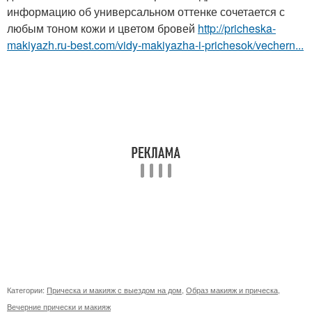
информацию об универсальном оттенке сочетается с
любым тоном кожи и цветом бровей
http://pricheska-
makiyazh.ru-best.com/vidy-makiyazha-i-prichesok/vechern...
Категории:
Прическа и макияж с выездом на дом
,
Образ макияж и прическа
,
Вечерние прически и макияж