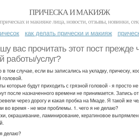
ПРИЧЕСКА И МАКИЯЖ
прическах и макияже лица, новости, отзывы, новинки, сек
ичесок
как делать прически и макияж
причес
шу вас прочитать этот пост прежде ч
й работы/услуг?
о в том случае, если вы записались на укладку, прическу, 
й головой.
ты которые будут приходить с грязной головой - я просто н
нут после назначенного времени не принимается. Запись от
ревели через дорогу и какая пробка на Мкаде. Я такой же чел
и во время - не мои проблемы. 1. чего я не делаю?
ки, окрашивание, ламинирование, кератиновое выпрямлени
й.
 я делаю?