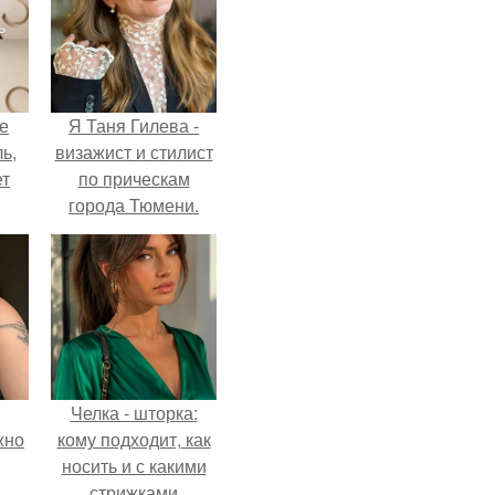
не
Я Таня Гилева -
ь,
визажист и стилист
ет
по прическам
города Тюмени.
Челка - шторка:
жно
кому подходит, как
носить и с какими
стрижками