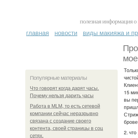
полезная информация о 
главная
новости
виды макияжа и пр
Про
мое
Тольк
чисто
Популярные материалы
Клиен
Что говорят когда дарят часы.
15 ми
Почему нельзя дарить часы
вы пе
Работа в MLM, то есть сетевой
пришл
компании сейчас неразрывно
Стриж
связана с создание своего
брове
контента, своей страницы в соц
2. что
сетях.