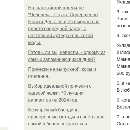
Уклад
На шанхайской премьере
3. как
"Человека - Паука: Совершенно
Запис
Новый День" зендея выбрала не
позво
просто очередной наряд, а
4. ско
настоящий артефакт высокой
моды.
Уклад
Шлифо
Готовы ли вы, невесты, к одному из
Макия
самых запоминающихся дней?
Макия
Прически на выпускной: косы и
500 р
плетения.
5. в к
Выбор идеальной прически с
В люб
завесой челки: 70 лучших
6. ко
вариантов на 2024 год
Беспл
Безупречный блондинг:
7. а о
проверенные методы и советы для
Оплат
самой в блонд покраситься