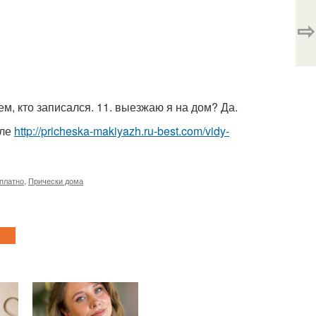
⇨
м, кто записался. 11. выезжаю я на дом? Да.
еле
http://pricheska-makiyazh.ru-best.com/vidy-
платно
,
Прически дома