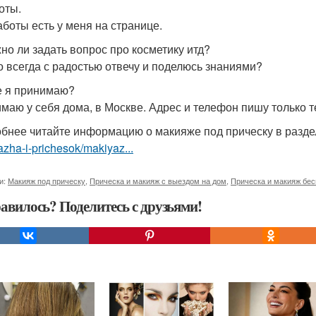
оты.
аботы есть у меня на странице.
жно ли задать вопрос про косметику итд?
 всегда с радостью отвечу и поделюсь знаниями?
де я принимаю?
маю у себя дома, в Москве. Адрес и телефон пишу только те
бнее читайте информацию о макияже под прическу в разд
zha-i-prichesok/makiyaz...
и:
Макияж под прическу
,
Прическа и макияж с выездом на дом
,
Прическа и макияж бес
авилось? Поделитесь с друзьями!