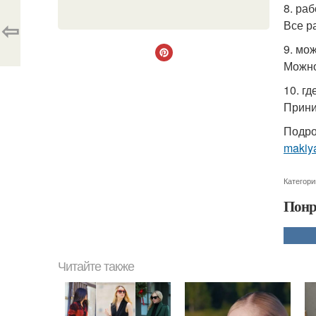
8. раб
⇦
Все р
9. мо
Можно
10. г
Прини
Подро
makiya
Категори
Понр
Читайте также