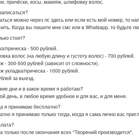
ки, причёски, косы, макияж, шлифовку волос.
 записаться?
аться можно через лс здесь или если есть мой номер, то на
нить. Когда вы пишите мне смс или в Whatsapp, то будьте л
лько стоит?
ка/прическа - 500 рублей.
вка волос (на любую длину и густоту волос) - 700 рублей.
ж - 300-500 рублей (зависит от сложности).
ж укладка/прическа - 1000 рублей.
ублей за выезд.
акие дни и в какое время я работаю?
ой день, в любое время удобное и для вас, и для меня.
гда я принимаю бесплатно?
атно я принимаю только тогда, когда я сама лично вас пригл
плата?
а только после окончания всех "Творений производится".