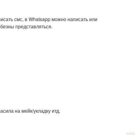
писать смс, в Whatsapp можно написать или
юбезны представляться.
асила на мейк/укладку итд.