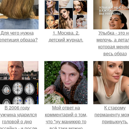
Для чего нужна
1. Москва. 2.
Улыбка - это 
епетиция образа?
детский журнал.
мелочь, а детал
которая меня
весь образ
человека.
В 2006 году
Мой ответ на
К старому
ужчина ударился
комментарий о том,
перманенту мо
головой о дно
что "ну маникюр то
привыкнуть.
ассейна - и после
всё таки можно