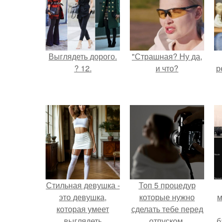
Выглядеть дорого.
"Страшная? Ну да,
? 12.
и что?
р
Стильная девушка -
Топ 5 процедур
это девушка,
которые нужно
м
которая умеет
сделать тебе перед
выглядеть
отпуском.
б