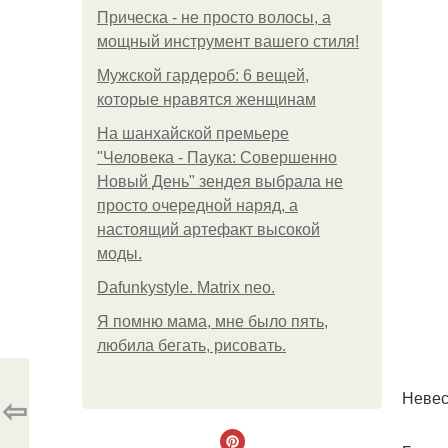
Прическа - не просто волосы, а
мощный инструмент вашего стиля!
Мужской гардероб: 6 вещей,
которые нравятся женщинам
На шанхайской премьере
"Человека - Паука: Совершенно
Новый День" зендея выбрала не
просто очередной наряд, а
настоящий артефакт высокой
моды.
Dafunkystyle. Matrix neo.
Я помню мама, мне было пять,
любила бегать, рисовать.
Невес
⇦