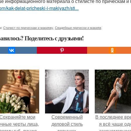
е информационного материала о стилисте по прическам и
om/kak-delat-pricheski-i-makiyazh/sti...
и:
Стилист по прическам и макияжу
,
Свадебные прически и макияж
авилось? Поделитесь с друзьями!
Сохраняйте мои
Современный
В последнее вр
очные черты лица,
деловой стиль
я всё чаще од
форму губ, линию
девушки.
закономернос