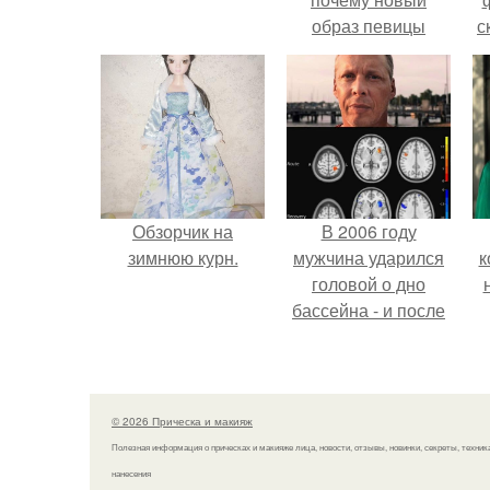
образ певицы
с
вызвал споры о
гранях
возможного?
Обзорчик на
В 2006 году
зимнюю курн.
мужчина ударился
к
головой о дно
бассейна - и после
этого его жизнь
изменилась самым
странным образом.
© 2026 Прическа и макияж
Полезная информация о прическах и макияже лица, новости, отзывы, новинки, секреты, техник
нанесения