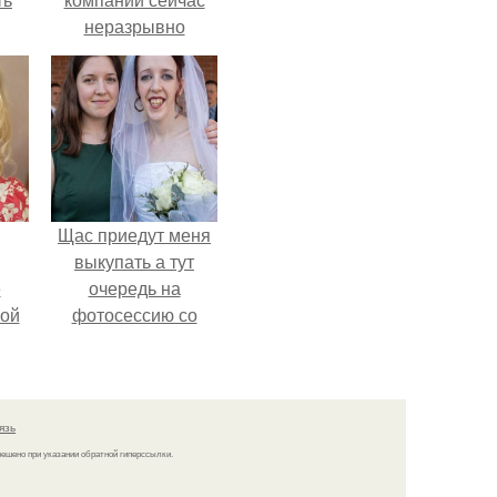
неразрывно
связана с создание
своего контента,
своей страницы в
соц сетях.
Щас приедут меня
выкупать а тут
ё
очередь на
ой
фотосессию со
мной.
язь
решено при указании обратной гиперссылки.