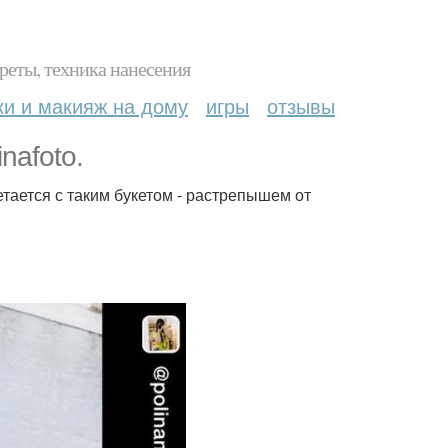
реты, техника нанесения
ки и макияж на дому
игры
отзывы
nafoto.
тается с таким букетом - растрепышем от