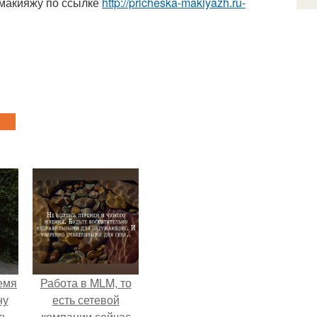
 макияжу по ссылке
http://pricheska-makiyazh.ru-
емя
Работа в MLM, то
ну
есть сетевой
ть
компании сейчас