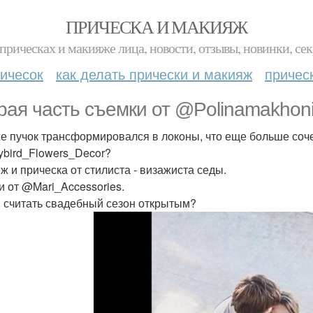
ПРИЧЕСКА И МАКИЯЖ
прическах и макияже лица, новости, отзывы, новинки, сек
ичесок
как делать прически и макияж
причес
рая часть съемки от @Polinamakhoni
же пучок трансформировался в локоны, что еще больше соче
bird_Flowers_Decor?
ж и прическа от стилиста - визажиста седы.
и от @Mari_Accessories.
 считать свадебный сезон открытым?