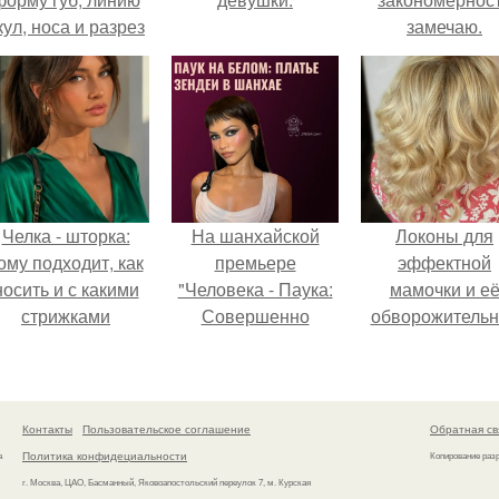
кул, носа и разрез
замечаю.
глаз.
Челка - шторка:
На шанхайской
Локоны для
ому подходит, как
премьере
эффектной
носить и с какими
"Человека - Паука:
мамочки и е
стрижками
Совершенно
обворожительн
сочетать.
Новый День"
дочурки.
зендея выбрала не
просто очередной
наряд, а настоящий
Контакты
Пользовательское соглашение
Обратная св
артефакт высокой
Политика конфидециальности
а
Копирование раз
моды.
г. Москва, ЦАО, Басманный, Яковоапостольский переулок 7, м. Курская