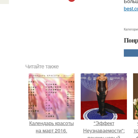
Больш
best.c
Категори
Понр
Читайте также
Календарь красоты
"Эффект
на март 2016.
Неузнаваемости":
т
почему новый