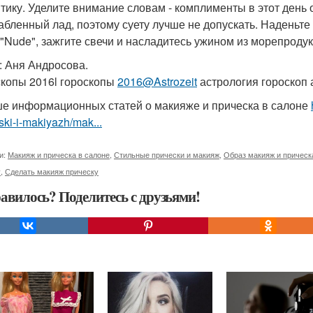
тику. Уделите внимание словам - комплименты в этот день 
абленный лад, поэтому суету лучше не допускать. Наденьте
 "Nude", зажгите свечи и насладитесь ужином из морепродук
: Аня Андросова.
скопы 2016l гороскопы
2016@Astrozeit
астрология гороскоп 
е информационных статей о макияже и прическа в салоне
ski-i-makiyazh/mak...
и:
Макияж и прическа в салоне
,
Стильные прически и макияж
,
Образ макияж и прическ
у
,
Сделать макияж прическу
авилось? Поделитесь с друзьями!