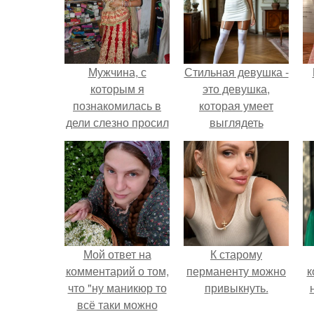
Мужчина, с
Стильная девушка -
которым я
это девушка,
познакомилась в
которая умеет
дели слезно просил
выглядеть
заехать к ним в
привлекательно и
гости и провести
элегантно в любои
время с его семьей.
ситуации.
Мой ответ на
К старому
комментарий о том,
перманенту можно
к
что "ну маникюр то
привыкнуть.
всё таки можно