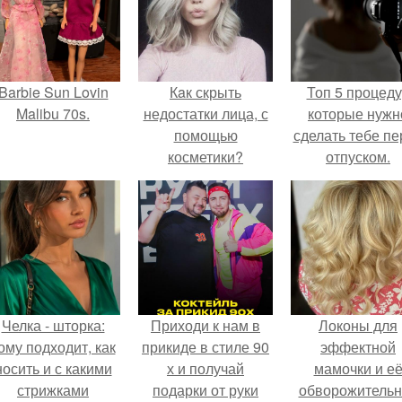
Barbie Sun Lovin
Кaк скрыть
Топ 5 процед
Malibu 70s.
недостатки лица, с
которые нужн
помощью
сделать тебе пе
косметики?
отпуском.
Челка - шторка:
Приходи к нам в
Локоны для
ому подходит, как
прикиде в стиле 90
эффектной
носить и с какими
х и получай
мамочки и е
стрижками
подарки от руки
обворожительн