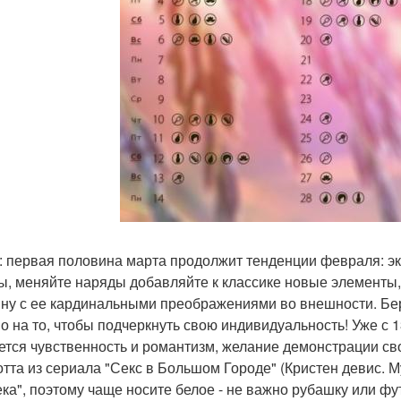
: первая половина марта продолжит тенденции февраля: экл
ы, меняйте наряды добавляйте к классике новые элементы,
ну с ее кардинальными преображениями во внешности. Бер
о на то, чтобы подчеркнуть свою индивидуальность! Уже с 
ется чувственность и романтизм, желание демонстрации св
тта из сериала "Секс в Большом Городе" (Кристен девис. 
ека", поэтому чаще носите белое - не важно рубашку или фу