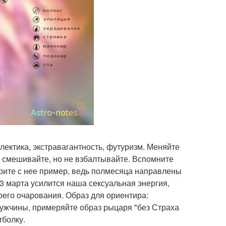
ектика, экстравагантность, футуризм. Меняйте
 смешивайте, но не взбалтывайте. Вспомните
ите с нее пример, ведь полмесяца направлены
13 марта усилится наша сексуальная энергия,
оего очарования. Образ для ориентира:
Мужчины, примеряйте образ рыцаря "без Страха
тболку.