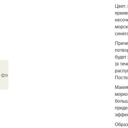
Цвет:
ярким
несоч
морск
синег
Приче
потво
будет
(в те
распу
⇦
Посте
Макия
морко
больш
приде
эффек
Образ