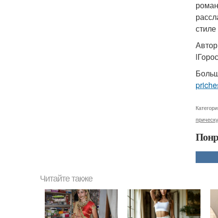
роман
рассл
стиле
Автор
lГоро
Больш
priche
Категори
прическ
Понр
Читайте также