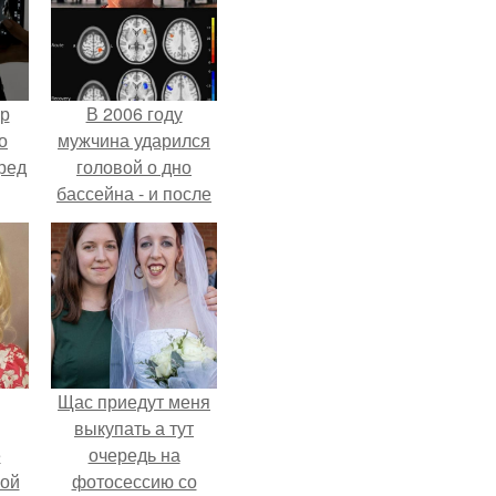
ур
В 2006 году
о
мужчина ударился
ред
головой о дно
бассейна - и после
этого его жизнь
изменилась самым
странным образом.
Щас приедут меня
выкупать а тут
ё
очередь на
ой
фотосессию со