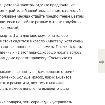
ре цветовой палитры отдайте предпочтение
м играйте, забавляйтесь, сочетая, казалось бы,
й половине месяца отдайте предпочтение цветам
чае, если не любите разные оттенки голубого и
, кремовый.
марта. В эти дни еще можно на голове
 стоит садиться в кресло к мастеру, хотя очень
 - завить, вьющееся - выпрямить. После 16 марта
твенный - в этот период хорошо носить волосы
 даже простят прическу "Только что из
⇨
акияже - синяя тушь, фиолетовые стрелки,
ременно. Больше красок, ярких акцентов,
сть и романтизм, поэтому в макияже
елать макияж поярче, то выделите глаза
ие подарки, петь серенады и устраивать