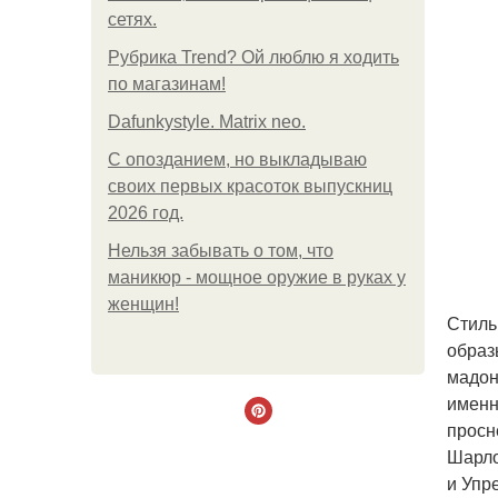
сетях.
Рубрика Trend? Ой люблю я ходить
по магазинам!
Dafunkystyle. Matrix neo.
С опозданием, но выкладываю
своих первых красоток выпускниц
2026 год.
Нельзя забывать о том, что
маникюр - мощное оружие в руках у
женщин!
Стиль
образ
мадон
именн
просн
Шарло
и Упр