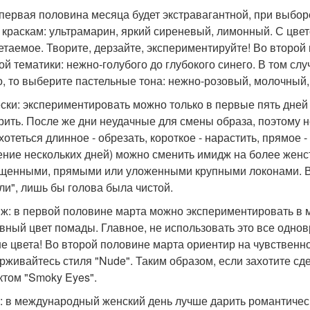
 первая половина месяца будет экстравагантной, при выбо
 краскам: ультрамарин, яркий сиреневый, лимонный. С цвето
етаемое. Творите, дерзайте, экспериментируйте! Во второ
ой тематики: нежно-голубого до глубокого синего. В том слу
о, то выберите пастельные тона: нежно-розовый, молочный
ски: экспериментировать можно только в первые пять дней 
рить. После же дни неудачные для смены образа, поэтому не
 хотеться длинное - обрезать, короткое - нарастить, прямое
чение нескольких дней) можно сменить имидж на более женс
щенными, прямыми или уложенными крупными локонами. Вам
ли", лишь бы голова была чистой.
ж: в первой половине марта можно экспериментировать в м
вный цвет помады. Главное, не использовать это все однов
е цвета! Во второй половине марта ориентир на чувственно
рживайтесь стиля "Nude". Таким образом, если захотите сд
том "Smoky Eyes".
: в международный женский день лучше дарить романтическ