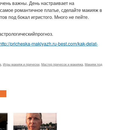
очень важны. День настраивает на
 самое романтичное платье, сделайте макияж в
тов под бокал игристого. Много не пейте.
астрологическийпрогноз.
http://pricheska-makiyazh.ru-best.com/kak-delat-
а
,
Игры макияж и прически
,
Мастер причесок и макияжа
,
Макияж под