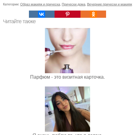
Категории:
Образ макияж и прическа
,
Прически дома
,
Вечерние прически и макияж
Читайте также
Парфюм - это визитная карточка.