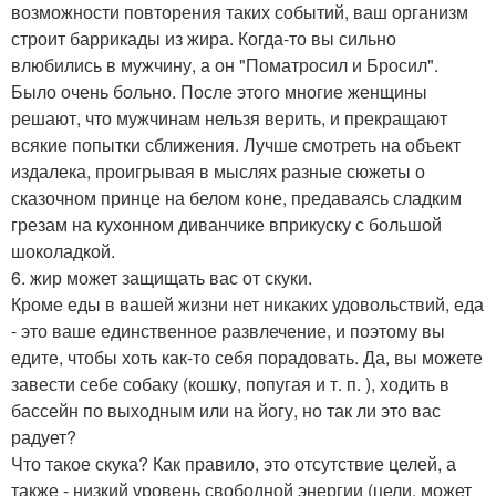
возможности повторения таких событий, ваш организм
строит баррикады из жира. Когда-то вы сильно
влюбились в мужчину, а он "Поматросил и Бросил".
Было очень больно. После этого многие женщины
решают, что мужчинам нельзя верить, и прекращают
всякие попытки сближения. Лучше смотреть на объект
издалека, проигрывая в мыслях разные сюжеты о
сказочном принце на белом коне, предаваясь сладким
грезам на кухонном диванчике вприкуску с большой
шоколадкой.
6. жир может защищать вас от скуки.
Кроме еды в вашей жизни нет никаких удовольствий, еда
- это ваше единственное развлечение, и поэтому вы
едите, чтобы хоть как-то себя порадовать. Да, вы можете
завести себе собаку (кошку, попугая и т. п. ), ходить в
бассейн по выходным или на йогу, но так ли это вас
радует?
Что такое скука? Как правило, это отсутствие целей, а
также - низкий уровень свободной энергии (цели, может