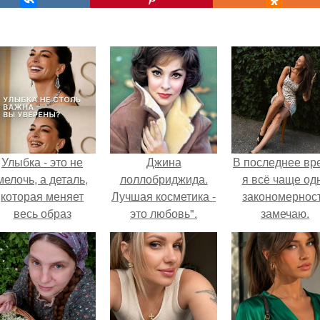
Улыбка - это не
Джина
В последнее вр
мелочь, а деталь,
лоллобриджида.
я всё чаще од
которая меняет
Лучшая косметика -
закономернос
весь образ
это любовь".
замечаю.
человека.