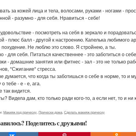
вать за кожей лица и тела, волосами, руками - ногами - прос
ной - разумно - для себя. Нравиться - себе!
 удовольствие - посмотреть на себя в зеркало и порадоват
ой - плюс балл - другой к настроению. Капелька любимого а
о похудение. Не люблю это слово. Я стройнею, а ты.
но - для себя. Питаться качественнее - это заботиться о се
зки - домашние занятия или фитнес - зал - это не только ра
нов, "Сжигание" стресса.
не думается, что когда ты заботишься о себе в норме, то и 
 о тебе - е - е, ага.
е так видится.
ты? Видела дам, кто только ради кого-то, а если нет, то и ни
и:
Макияж под прическу
,
Прически дома
,
Сделать макияж прическу
авилось? Поделитесь с друзьями!