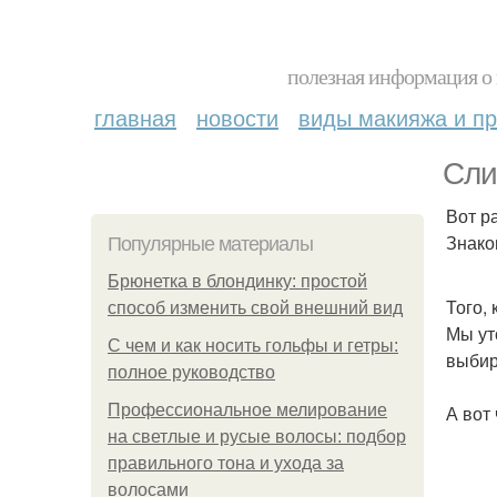
полезная информация о 
главная
новости
виды макияжа и пр
Сли
Вот ра
Знако
Популярные материалы
Брюнетка в блондинку: простой
Того,
способ изменить свой внешний вид
Мы ут
С чем и как носить гольфы и гетры:
выбир
полное руководство
Профессиональное мелирование
А вот
на светлые и русые волосы: подбор
правильного тона и ухода за
волосами