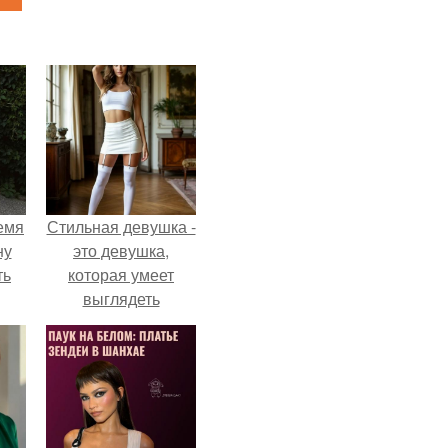
емя
Стильная девушка -
ну
это девушка,
ть
которая умеет
выглядеть
привлекательно и
элегантно в любои
ситуации.