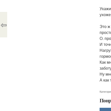
Ухажи
ухожен
⇦
Это ж
прост
О. пр
И точ
Нагру
гормо
Как м
заботу
Ну мн
А как 
Категори
Понр