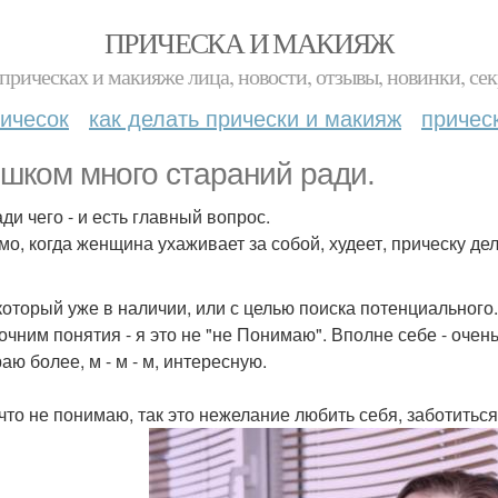
ПРИЧЕСКА И МАКИЯЖ
прическах и макияже лица, новости, отзывы, новинки, сек
ичесок
как делать прически и макияж
причес
шком много стараний ради.
ди чего - и есть главный вопрос.
мо, когда женщина ухаживает за собой, худеет, прическу де
 который уже в наличии, или с целью поиска потенциального.
очним понятия - я это не "не Понимаю". Вполне себе - оч
аю более, м - м - м, интересную.
 что не понимаю, так это нежелание любить себя, заботиться 