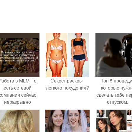
Работа в MLM, то
Секрет раскрыт
Топ 5 процед
есть сетевой
легкого похудения?
которые нужн
компании сейчас
сделать тебе пе
неразрывно
отпуском.
вязана с создание
своего контента,
своей страницы в
соц сетях.