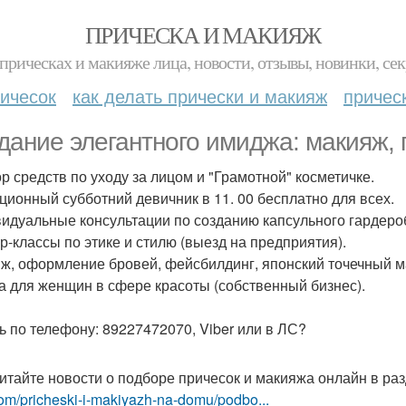
ПРИЧЕСКА И МАКИЯЖ
прическах и макияже лица, новости, отзывы, новинки, сек
ичесок
как делать прически и макияж
причес
дание элегантного имиджа: макияж, 
р средств по уходу за лицом и "Грамотной" косметичке.
ционный субботний девичник в 11. 00 бесплатно для всех.
идуальные консультации по созданию капсульного гардеро
р-классы по этике и стилю (выезд на предприятия).
ж, оформление бровей, фейсбилдинг, японский точечный 
а для женщин в сфере красоты (собственный бизнес).
ь по телефону: 89227472070, Viber или в ЛС?
итайте новости о подборе причесок и макияжа онлайн в ра
om/pricheski-i-makiyazh-na-domu/podbo...