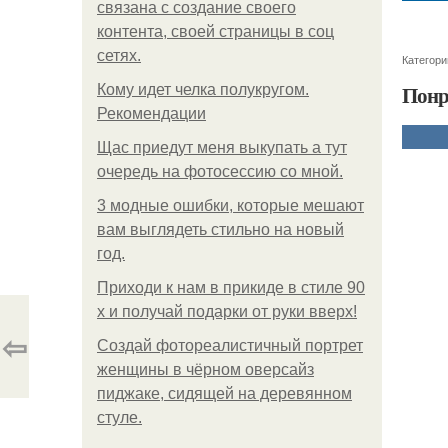
связана с создание своего
контента, своей страницы в соц
сетях.
Категори
Понр
Кому идет челка полукругом.
Рекомендации
Щас приедут меня выкупать а тут
очередь на фотосессию со мной.
3 модные ошибки, которые мешают
вам выглядеть стильно на новый
год.
Приходи к нам в прикиде в стиле 90
х и получай подарки от руки вверх!
⇦
Создай фотореалистичный портрет
женщины в чёрном оверсайз
пиджаке, сидящей на деревянном
стуле.