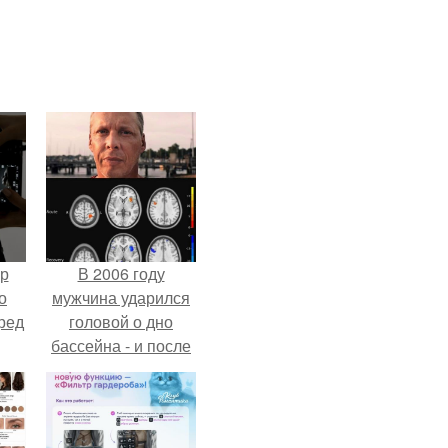
ур
В 2006 году
о
мужчина ударился
ред
головой о дно
бассейна - и после
этого его жизнь
изменилась самым
странным образом.