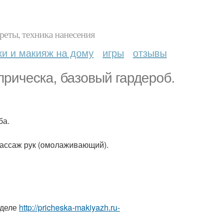
реты, техника нанесения
ки и макияж на дому
игры
отзывы
прическа, базовый гардероб.
ба.
массаж рук (омолаживающий).
зделе
http://pricheska-makiyazh.ru-