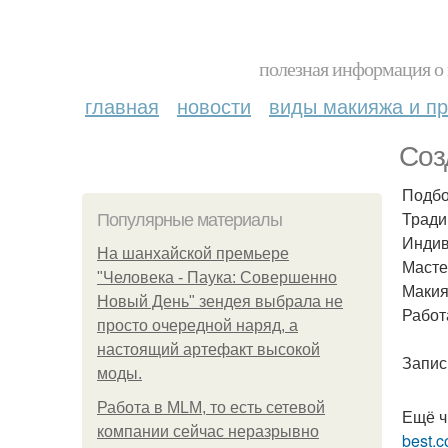
полезная информация о 
главная
новости
виды макияжа и пр
Соз
Подбо
Тради
Популярные материалы
Индив
На шанхайской премьере
Масте
"Человека - Паука: Совершенно
Макия
Новый День" зендея выбрала не
Работ
просто очередной наряд, а
настоящий артефакт высокой
Запис
моды.
Работа в MLM, то есть сетевой
Ещё ч
компании сейчас неразрывно
best.c