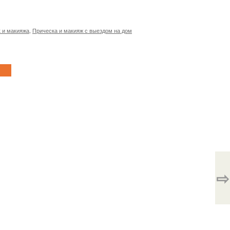
 и макияжа
,
Прическа и макияж с выездом на дом
⇨