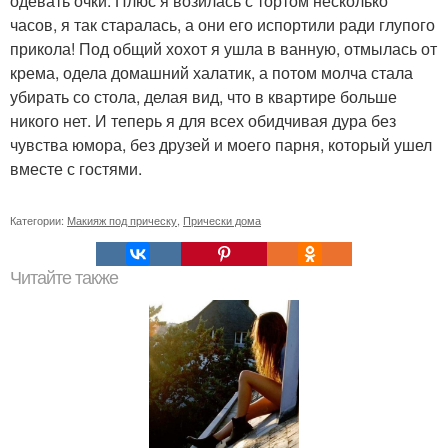
одевать очки. Плюс я возилась с тортом несколько
часов, я так старалась, а они его испортили ради глупого
прикола! Под общий хохот я ушла в ванную, отмылась от
крема, одела домашний халатик, а потом молча стала
убирать со стола, делая вид, что в квартире больше
никого нет. И теперь я для всех обидчивая дура без
чувства юмора, без друзей и моего парня, который ушел
вместе с гостями.
Категории:
Макияж под прическу
,
Прически дома
Читайте также