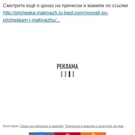
Смотрите ещё о ценах на прически и макияж по ссылке
http://pricheska-makiyazh.ru-best.com/novosti-po-
pricheskam-i-makiyazhu/...
Категории:
Цены на прически и макияж
,
Прическа и макияж с выездом на дом