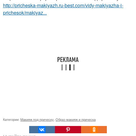
http://pricheska-makiyazh.ru-best.com/vidy-makiyazha-i-
prichesok/makiyaz...
Категории:
Макияж под прическу
,
Образ макияж и прическа