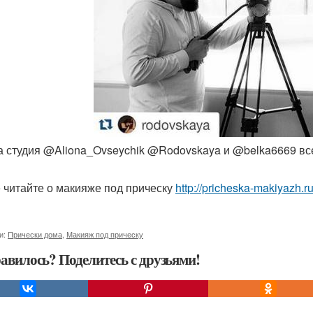
а студия @Aliona_Ovseychik @Rodovskaya и @belka6669 вс
 читайте о макияже под прическу
http://pricheska-makiyazh.r
и:
Прически дома
,
Макияж под прическу
авилось? Поделитесь с друзьями!