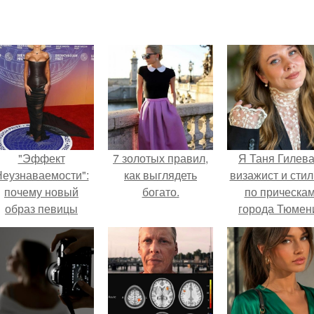
"Эффект
7 золотых правил,
Я Таня Гилева
еузнаваемости":
как выглядеть
визажист и стил
почему новый
богато.
по прическа
образ певицы
города Тюмен
вызвал споры о
гранях
возможного?