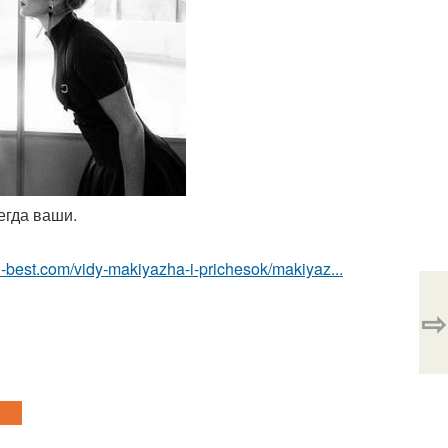
егда ваши.
u-best.com/vidy-makiyazha-i-prichesok/makiyaz...
⇨