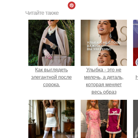
Читайте также
Как выглядеть
Улыбка - это не
элегантной после
мелочь, а деталь,
Н
сорока.
которая меняет
весь образ
человека.