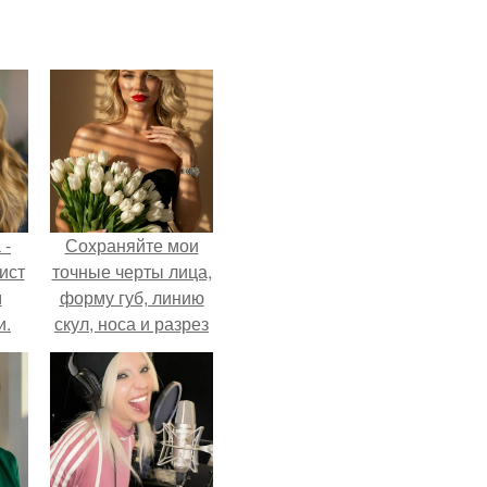
 -
Сохраняйте мои
ист
точные черты лица,
м
форму губ, линию
и.
скул, носа и разрез
глаз.