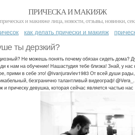
ПРИЧЕСКА И МАКИЯЖ
прическах и макияже лица, новости, отзывы, новинки, сек
ичесок
как делать прически и макияж
причес
уше ты дерзкий?
иозный? Не можешь понять почему обязан сидеть дома? Ду
ди к нам на обучение! Нашастудия тебе близка! Знай, у нас
ое, прими в себе это! @ivanjuravlev1983 От всей души рады
икабельный, безгранично талантливый видеограф! @Vera_. 
ж и прическу девушка, которая сейчас является частью нас