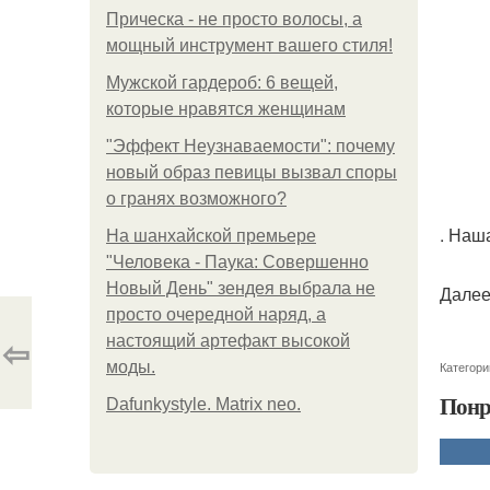
Прическа - не просто волосы, а
мощный инструмент вашего стиля!
Мужской гардероб: 6 вещей,
которые нравятся женщинам
"Эффект Неузнаваемости": почему
новый образ певицы вызвал споры
о гранях возможного?
. Наш
На шанхайской премьере
"Человека - Паука: Совершенно
Новый День" зендея выбрала не
Далее
просто очередной наряд, а
⇦
настоящий артефакт высокой
моды.
Категори
Понр
Dafunkystyle. Matrix neo.